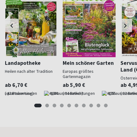
Landapotheke
Mein schöner Garten
Servus
Land (
Heilen nach alter Tradition
Europas größtes
Gartenmagazin
Österrei
ab 6,70 €
ab 5,90 €
ab 4,9
(quartalsweise)
4,84
(monatlich)
4,55
(monatlic