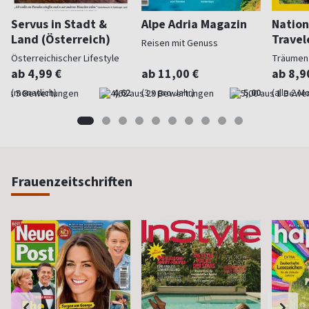
Servus in Stadt &
Alpe Adria Magazin
Nation
Land (Österreich)
Travel
Reisen mit Genuss
Österreichischer Lifestyle
Träumen
ab 4,99 €
ab 11,00 €
ab 8,9
(monatlich)
4,62
(3 x pro Jahr)
5,00
(alle 2 M
Frauenzeitschriften