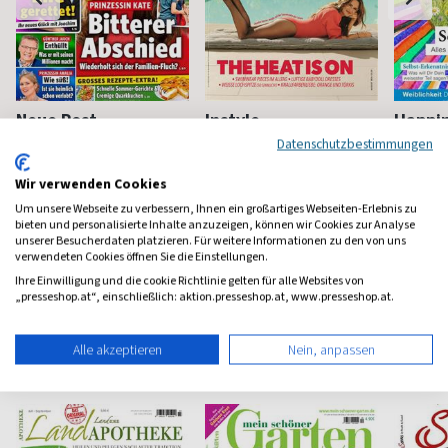
Neue Post
Instyle
Happi
Datenschutzbestimmungen
Frauen-Unterhaltung
Fashion, Beauty, Lifestyle &
Mindstyl
Stars
Wir verwenden Cookies
ab 3,90 €
ab 5,90 €
ab 8,4
Um unsere Webseite zu verbessern, Ihnen ein großartiges Webseiten-Erlebnis zu
(werktäglich)
4,65
(monatlich)
4,57
(8 x pro 
bieten und personalisierte Inhalte anzuzeigen, können wir Cookies zur Analyse
unserer Besucherdaten platzieren. Für weitere Informationen zu den von uns
verwendeten Cookies öffnen Sie die Einstellungen.
Ihre Einwilligung und die cookie Richtlinie gelten für alle Websites von
„presseshop.at“, einschließlich: aktion.presseshop.at, www.presseshop.at.
Haus & Garten Magazine
Alle akzeptieren
Nein, anpassen