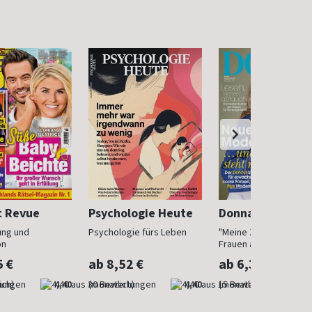
t Revue
Psychologie Heute
Donna
ung und
Psychologie fürs Leben
"Meine Zeit ist jetzt": 
on
Frauen ab 40
5 €
ab 8,52 €
ab 6,30 €
ich)
4,40
(monatlich)
4,40
(monatlich)