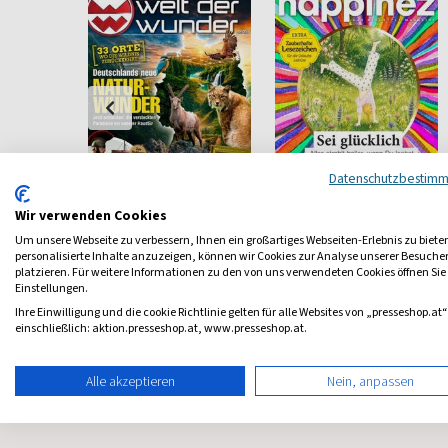
Datenschutzbestim
Wir verwenden Cookies
rainer
Welt der Wunder
Happinez
Um unsere Webseite zu verbessern, Ihnen ein großartiges Webseiten-Erlebnis zu biete
ntration
Entdecken und Staunen
Mindstyle Magazin
personalisierte Inhalte anzuzeigen, können wir Cookies zur Analyse unserer Besuch
platzieren. Für weitere Informationen zu den von uns verwendeten Cookies öffnen Sie
Einstellungen.
ab 6,10 €
ab 8,40 €
Ihre Einwilligung und die cookie Richtlinie gelten für alle Websites von „presseshop.at“
4,00
(monatlich)
4,68
(8 x pro Jahr)
4,80
einschließlich: aktion.presseshop.at, www.presseshop.at.
Alle akzeptieren
Nein, anpassen