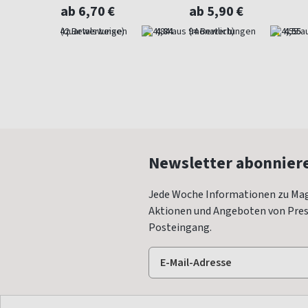
Gartenmagazin
ab 6,70 €
ab 5,90 €
4,57
(quartalsweise)
4,84
(monatlich)
4,55
Newsletter abonnier
Jede Woche Informationen zu Mag
Aktionen und Angeboten von Press
Posteingang.