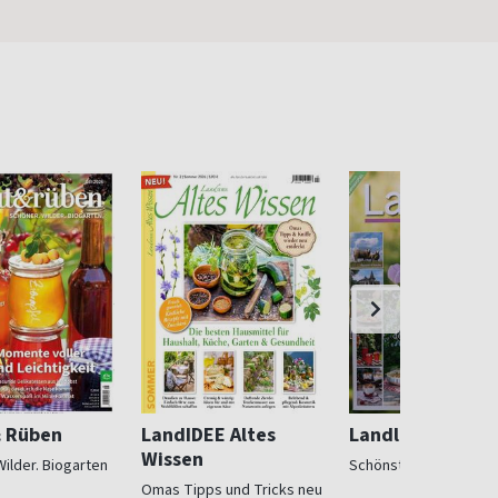
& Rüben
LandIDEE Altes
Landlust
Wissen
Wilder. Biogarten
Schönstes Landleben
Omas Tipps und Tricks neu