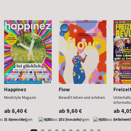
Happinez
Flow
Freizei
Mindstyle Magazin
Bewußt leben und erleben
Unterhalt
Informati
ab 8,40 €
ab 9,60 €
ab 4,0
(8 x pro Jahr)
4,80
(8 x pro Jahr)
4,63
(wöchentl