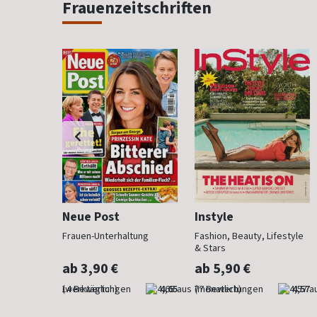
Frauenzeitschriften
Neue Post
Instyle
 anzieht
Frauen-Unterhaltung
Fashion, Beauty, Lifestyle
& Stars
ab 3,90 €
ab 5,90 €
4,29
(werktäglich)
4,65
(monatlich)
4,57