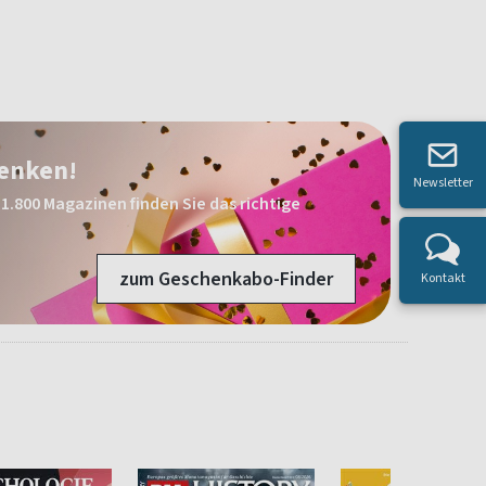
henken!
Newsletter
1.800 Magazinen finden Sie das richtige
zum Geschenkabo-Finder
Kontakt