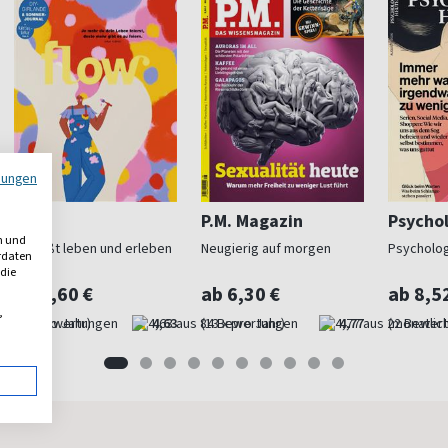
mungen
Flow
P.M. Magazin
Psycho
n und
Bewußt leben und erleben
Neugierig auf morgen
Psycholog
erdaten
 die
ab 9,60 €
ab 6,30 €
ab 8,5
,
(8 x pro Jahr)
4,63
(13 x pro Jahr)
4,77
(monatlich