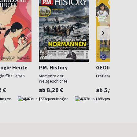
logie Heute
P.M. History
GEOlino Mini
ie fürs Leben
Momente der
Erstleser ab 5
Weltgeschichte
2 €
ab 8,20 €
ab 5,90 €
)
4,40
(13 x pro Jahr)
4,78
(15 x pro Jahr)