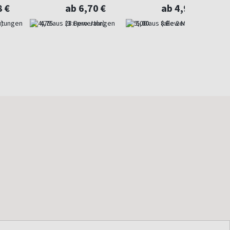
entdeckt
8 €
ab 6,70 €
ab 4,97 €
)
4,75
(3 x pro Jahr)
5,00
(alle 2 Monate)