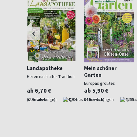
ohnen
Landapotheke
Mein schöner
Garten
Heilen nach alter Tradition
für
Europas größtes
Gartenmagazin
ab 6,70 €
ab 5,90 €
4,57
(quartalsweise)
4,84
(monatlich)
4,55