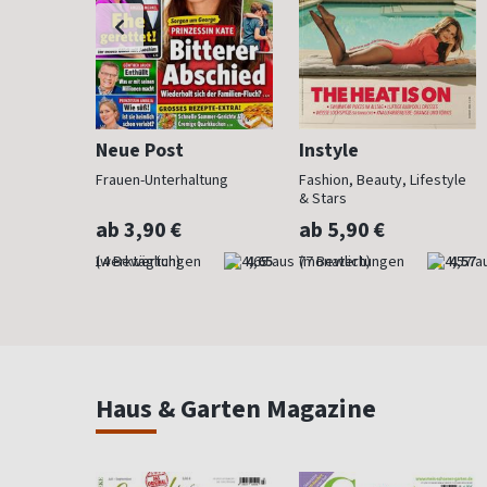
Neue Post
Instyle
 anzieht
Frauen-Unterhaltung
Fashion, Beauty, Lifestyle
& Stars
ab 3,90 €
ab 5,90 €
4,29
(werktäglich)
4,65
(monatlich)
4,57
Haus & Garten Magazine