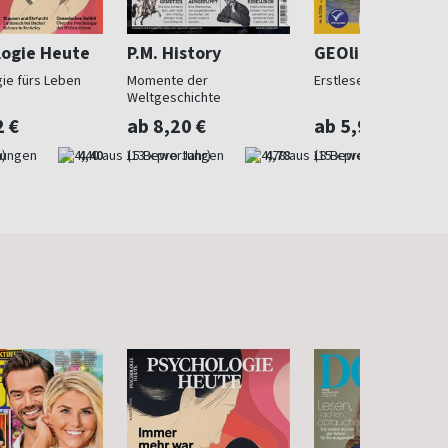
logie Heute
P.M. History
GEOlino Mini
ie fürs Leben
Momente der
Erstleser ab 5
Weltgeschichte
2 €
ab 8,20 €
ab 5,90 €
)
4,40
(13 x pro Jahr)
4,78
(15 x pro Jahr)