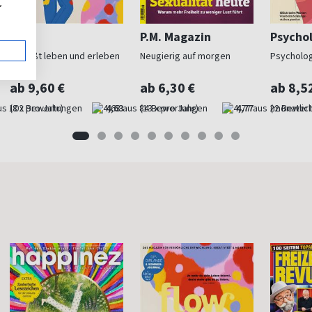
,
Flow
P.M. Magazin
Psycho
Bewußt leben und erleben
Neugierig auf morgen
Psycholog
ab 9,60 €
ab 6,30 €
ab 8,5
(8 x pro Jahr)
4,63
(13 x pro Jahr)
4,77
(monatlich