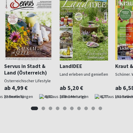
Servus in Stadt &
LandIDEE
Kraut 
Land (Österreich)
Land erleben und genießen
Schöner. 
Österreichischer Lifestyle
ab 4,99 €
ab 5,20 €
ab 6,5
(monatlich)
4,62
(alle 2 Monate)
4,77
(monatlich