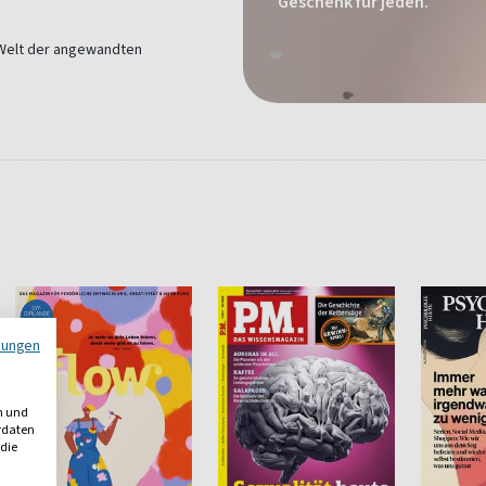
Geschenk für jeden.
e Welt der angewandten
mungen
n und
erdaten
 die