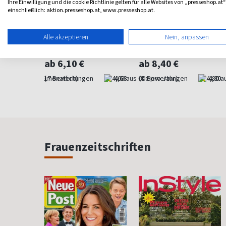
Ihre Einwilligung und die cookie Richtlinie gelten für alle Websites von „presseshop.at“
einschließlich: aktion.presseshop.at, www.presseshop.at.
rainer
Welt der Wunder
Happinez
Alle akzeptieren
Nein, anpassen
ntration
Entdecken und Staunen
Mindstyle Magazin
ab 6,10 €
ab 8,40 €
4,00
(monatlich)
4,68
(8 x pro Jahr)
4,80
Frauenzeitschriften