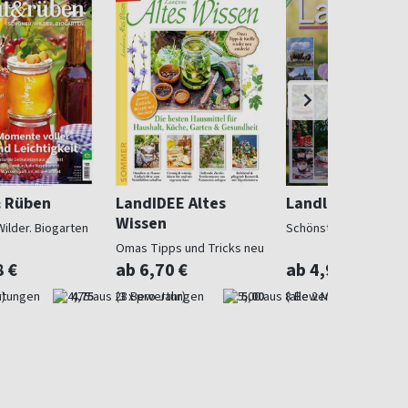
& Rüben
LandIDEE Altes
Landlust
Wissen
Wilder. Biogarten
Schönstes Landleben
Omas Tipps und Tricks neu
entdeckt
8 €
ab 6,70 €
ab 4,97 €
)
4,75
(3 x pro Jahr)
5,00
(alle 2 Monate)