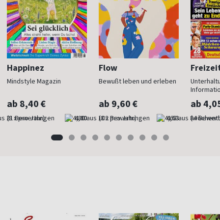
Happinez
Flow
Freizei
Mindstyle Magazin
Bewußt leben und erleben
Unterhalt
Informati
ab 8,40 €
ab 9,60 €
ab 4,0
(8 x pro Jahr)
4,80
(8 x pro Jahr)
4,63
(wöchentl