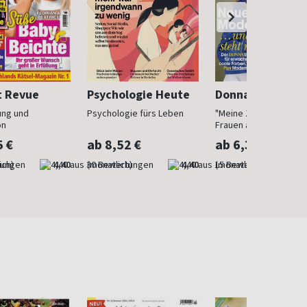
t Revue
Psychologie Heute
Donna
ung und
Psychologie fürs Leben
"Meine Zeit ist jetzt": 
on
Frauen ab 40
5 €
ab 8,52 €
ab 6,30 €
ich)
4,40
(monatlich)
4,40
(monatlich)