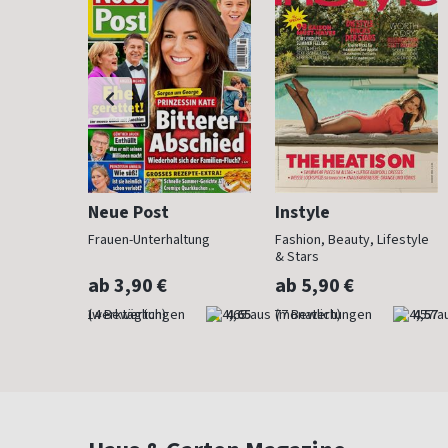
Neue Post
Instyle
 anzieht
Frauen-Unterhaltung
Fashion, Beauty, Lifestyle
& Stars
ab 3,90 €
ab 5,90 €
4,29
(werktäglich)
4,65
(monatlich)
4,57