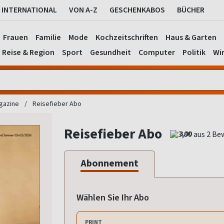
INTERNATIONAL
VON A-Z
GESCHENKABOS
BÜCHER
Frauen
Familie
Mode
Kochzeitschriften
Haus & Garten
Reise & Region
Sport
Gesundheit
Computer
Politik
Wir
gazine
Reisefieber Abo
Reisefieber Abo
3,00
Abonnement
Wählen Sie Ihr Abo
PRINT