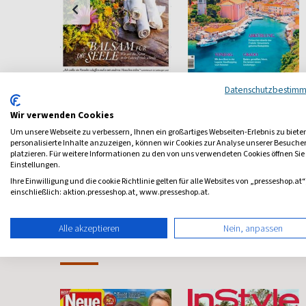
pen
Servus in Stadt &
Alpe Adria Magazin
Datenschutzbestim
Land (Österreich)
Reisen mit Genuss
Wir verwenden Cookies
Österreichischer Lifestyle
Um unsere Webseite zu verbessern, Ihnen ein großartiges Webseiten-Erlebnis zu biete
ab 4,99 €
ab 11,00 €
personalisierte Inhalte anzuzeigen, können wir Cookies zur Analyse unserer Besuch
platzieren. Für weitere Informationen zu den von uns verwendeten Cookies öffnen Sie
4,80
(monatlich)
4,62
(3 x pro Jahr)
5,00
Einstellungen.
Ihre Einwilligung und die cookie Richtlinie gelten für alle Websites von „presseshop.at“
einschließlich: aktion.presseshop.at, www.presseshop.at.
Alle akzeptieren
Nein, anpassen
Frauenzeitschriften