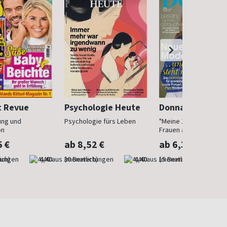
t Revue
Psychologie Heute
Donna
ung und
Psychologie fürs Leben
"Meine Zeit ist jetzt": 
on
Frauen ab 40
5 €
ab 8,52 €
ab 6,30 €
ich)
4,40
(monatlich)
4,40
(monatlich)