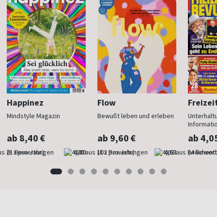
Happinez
Flow
Freizei
Mindstyle Magazin
Bewußt leben und erleben
Unterhalt
Informati
ab 8,40 €
ab 9,60 €
ab 4,0
(8 x pro Jahr)
4,80
(8 x pro Jahr)
4,63
(wöchentl