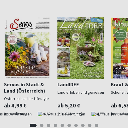
Servus in Stadt &
LandIDEE
Kraut 
Land (Österreich)
Land erleben und genießen
Schöner. 
Österreichischer Lifestyle
ab 4,99 €
ab 5,20 €
ab 6,5
(monatlich)
4,62
(alle 2 Monate)
4,77
(monatlich