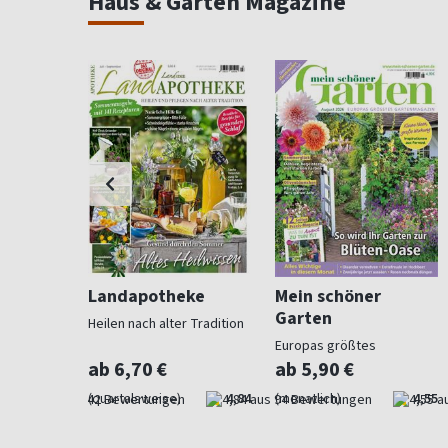
Haus & Garten Magazine
ohnen
Landapotheke
Mein schöner
Garten
Heilen nach alter Tradition
für
Europas größtes
Gartenmagazin
ab 6,70 €
ab 5,90 €
4,57
(quartalsweise)
4,84
(monatlich)
4,55