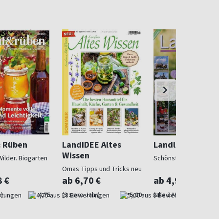
& Rüben
LandIDEE Altes
Landlust
Wissen
Wilder. Biogarten
Schönstes Landleben
Omas Tipps und Tricks neu
entdeckt
8 €
ab 6,70 €
ab 4,97 €
)
4,75
(3 x pro Jahr)
5,00
(alle 2 Monate)