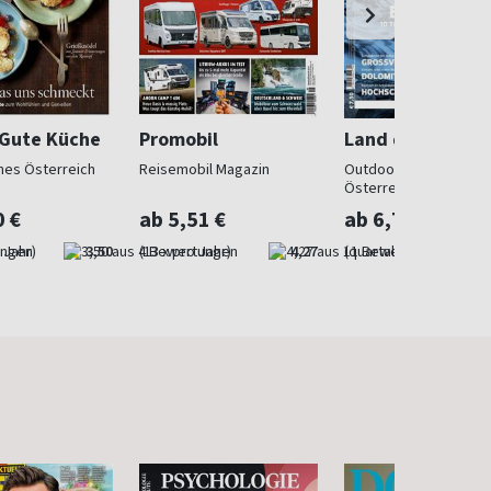
 Gute Küche
Promobil
Land der Berge
ches Österreich
Reisemobil Magazin
Outdoorsport in
Österreich
0 €
ab 5,51 €
ab 6,73 €
 Jahr)
3,50
(13 x pro Jahr)
4,27
(quartalsweise)