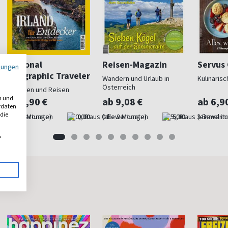
National
Reisen-Magazin
Servus
mungen
Geographic Traveler
Wandern und Urlaub in
Kulinaris
Österreich
Träumen und Reisen
n und
ab 8,90 €
ab 9,08 €
ab 6,9
erdaten
 die
(alle 2 Monate)
0,00
(alle 2 Monate)
5,00
(einmal im
,