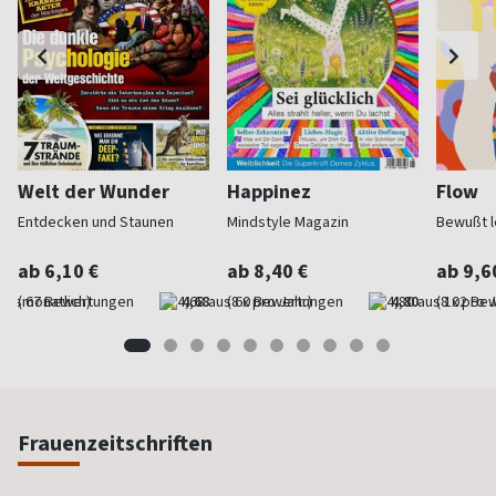
Welt der Wunder
Happinez
Flow
Entdecken und Staunen
Mindstyle Magazin
Bewußt l
ab 6,10 €
ab 8,40 €
ab 9,6
(monatlich)
4,68
(8 x pro Jahr)
4,80
(8 x pro 
Frauenzeitschriften