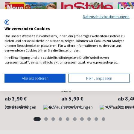
Datenschutzbestimmungen
Wir verwenden Cookies
Um unsere Webseite zu verbessern, Ihnen ein großartiges Webseiten-Erlebnis zu
bieten und personalisierte Inhalte anzuzeigen, können wir Cookies zur Analyse
unserer Besucherdaten platzieren. Für weitere Informationen zu den von uns
verwendeten Cookies öffnen Sie die Einstellungen.
Ihre Einwilligung und die cookie Richtlinie gelten für alle Websites von
„presseshop.at“, einschließlich: aktion.presseshop.at, www.presseshop.at.
Neue Post
Instyle
Happi
Alle akzeptieren
Nein, anpassen
Frauen-Unterhaltung
Fashion, Beauty, Lifestyle &
Mindstyl
Stars
ab 3,90 €
ab 5,90 €
ab 8,4
(werktäglich)
4,65
(monatlich)
4,57
(8 x pro 