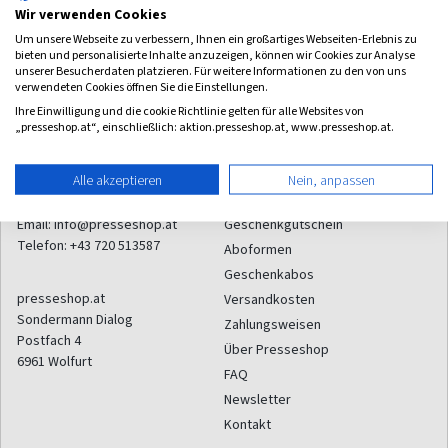
Wir verwenden Cookies
Um unsere Webseite zu verbessern, Ihnen ein großartiges Webseiten-Erlebnis zu
Zum Angebot
bieten und personalisierte Inhalte anzuzeigen, können wir Cookies zur Analyse
unserer Besucherdaten platzieren. Für weitere Informationen zu den von uns
verwendeten Cookies öffnen Sie die Einstellungen.
Ihre Einwilligung und die cookie Richtlinie gelten für alle Websites von
„presseshop.at“, einschließlich: aktion.presseshop.at, www.presseshop.at.
Alle akzeptieren
Nein, anpassen
Kontakt
Service
Email:
info@presseshop.at
Geschenkgutschein
Telefon:
+43 720 513587
Aboformen
Geschenkabos
presseshop.at
Versandkosten
Sondermann Dialog
Zahlungsweisen
Postfach 4
Über Presseshop
6961
Wolfurt
FAQ
Newsletter
Kontakt