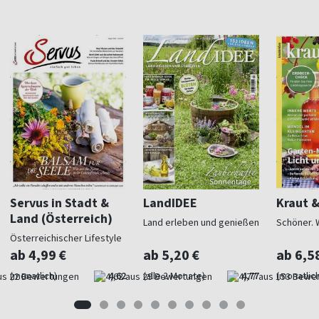
Servus in Stadt &
LandIDEE
Kraut 
Land (Österreich)
Land erleben und genießen
Schöner. 
Österreichischer Lifestyle
ab 4,99 €
ab 5,20 €
ab 6,5
(monatlich)
4,62
(alle 2 Monate)
4,77
(monatlich