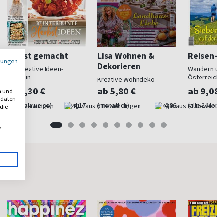
Selbst gemacht
Lisa Wohnen &
Reisen
mungen
Dekorieren
Das kreative Ideen-
Wandern u
Magazin
Österreic
Kreative Wohndeko
ab 6,30 €
ab 5,80 €
ab 9,0
n und
erdaten
(quartalsweise)
4,17
(monatlich)
4,86
(alle 2 Mo
 die
,