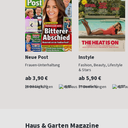
Neue Post
Instyle
der Mode
Frauen-Unterhaltung
Fashion, Beauty, Lifestyle
& Stars
ab 3,90 €
ab 5,90 €
4,76
(werktäglich)
4,65
(monatlich)
4,57
Haus & Garten Magazine