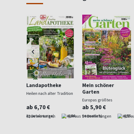
ohnen
Landapotheke
Mein schöner
Garten
Heilen nach alter Tradition
für
Europas größtes
Gartenmagazin
ab 6,70 €
ab 5,90 €
4,57
(quartalsweise)
4,84
(monatlich)
4,55