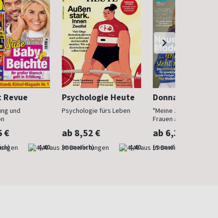
t Revue
Psychologie Heute
Donna
ung und
Psychologie fürs Leben
"Meine Zeit ist jetzt": 
on
Frauen ab 40
5 €
ab 8,52 €
ab 6,30 €
ich)
4,40
(monatlich)
4,40
(monatlich)