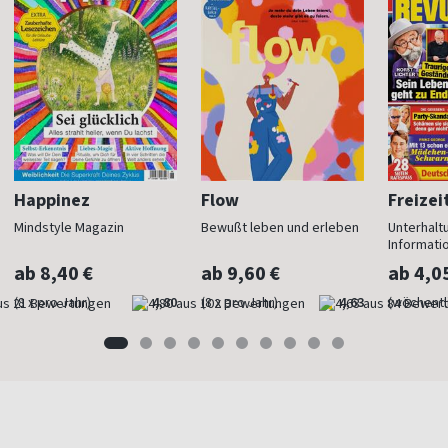
Happinez
Flow
Freizei
Mindstyle Magazin
Bewußt leben und erleben
Unterhalt
Informati
ab 8,40 €
ab 9,60 €
ab 4,0
(8 x pro Jahr)
4,80
(8 x pro Jahr)
4,63
(wöchentl