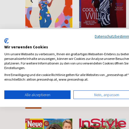
Flow
Burda Style
Datenschutzbestim
Bewußt leben und erleben
Die ganze Welt der Mode
Wir verwenden Cookies
ab 9,60 €
ab 10,50 €
Um unsere Webseite zu verbessern, Ihnen ein großartiges Webseiten-Erlebnis zu biete
personalisierte Inhalte anzuzeigen, können wir Cookies zur Analyse unserer Besuch
4,67
(8 x pro Jahr)
4,63
(monatlich)
4,76
platzieren. Für weitere Informationen zu den von uns verwendeten Cookies öffnen Sie
Einstellungen.
Ihre Einwilligung und die cookie Richtlinie gelten für alle Websites von „presseshop.at“
einschließlich: aktion.presseshop.at, www.presseshop.at.
Alle akzeptieren
Nein, anpassen
Frauenzeitschriften