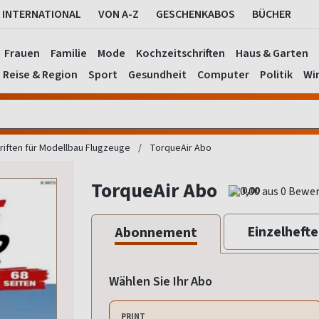
INTERNATIONAL
VON A-Z
GESCHENKABOS
BÜCHER
Frauen
Familie
Mode
Kochzeitschriften
Haus & Garten
Reise & Region
Sport
Gesundheit
Computer
Politik
Wir
riften für Modellbau Flugzeuge
TorqueAir Abo
TorqueAir Abo
0,00
Einzelhefte
Abonnement
Wählen Sie Ihr Abo
PRINT