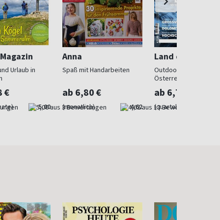
-Magazin
Anna
Land der Berge
nd Urlaub in
Spaß mit Handarbeiten
Outdoorsport in
h
Österreich
8 €
ab 6,80 €
ab 6,73 €
nate)
5,00
(monatlich)
4,62
(quartalsweise)