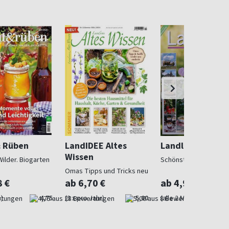
& Rüben
LandIDEE Altes
Landlust
Wissen
Wilder. Biogarten
Schönstes Landleben
Omas Tipps und Tricks neu
entdeckt
8 €
ab 6,70 €
ab 4,97 €
)
4,75
(3 x pro Jahr)
5,00
(alle 2 Monate)