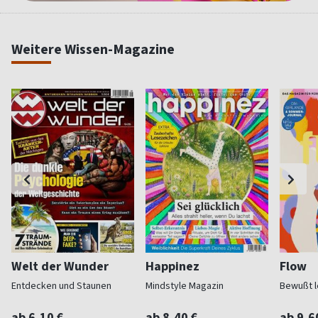
Weitere Wissen-Magazine
Welt der Wunder
Happinez
Flow
Entdecken und Staunen
Mindstyle Magazin
Bewußt l
ab 6,10 €
ab 8,40 €
ab 9,6