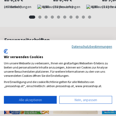
(monatlich)
4,68
(8 x pro Jahr)
4,80
(8 x pro 
Frauenzeitschriften
Datenschutzbestimmungen
Wir verwenden Cookies
Um unsere Webseite zu verbessern, Ihnen ein großartiges Webseiten-Erlebnis zu
bieten und personalisierte Inhalte anzuzeigen, können wir Cookies zur Analyse
unserer Besucherdaten platzieren. Für weitere Informationen zu den von uns
verwendeten Cookies öffnen Sie die Einstellungen.
Ihre Einwilligung und die cookie Richtlinie gelten für alle Websites von
„presseshop.at“, einschließlich: aktion.presseshop.at, www.presseshop.at.
Alle akzeptieren
Nein, anpassen