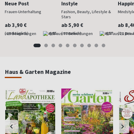
Neue Post
Instyle
Happi
Frauen-Unterhaltung
Fashion, Beauty, Lifestyle &
Mindstyl
Stars
ab 3,90 €
ab 5,90 €
ab 8,4
(werktäglich)
4,65
(monatlich)
4,57
(8 x pro 
Haus & Garten Magazine