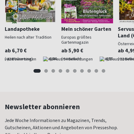
Landapotheke
Mein schöner Garten
Servus
Land (
Heilen nach alter Tradition
Europas größtes
Gartenmagazin
Österrei
ab 6,70 €
ab 5,90 €
ab 4,9
(quartalsweise)
4,84
(monatlich)
4,55
(monatlic
Newsletter abonnieren
Jede Woche Informationen zu Magazinen, Trends,
Gutscheinen, Aktionen und Angeboten von Presseshop.