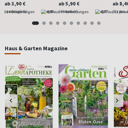
ab 3,90 €
ab 5,90 €
ab 8,4
(werktäglich)
4,65
(monatlich)
4,57
(8 x pro 
Haus & Garten Magazine