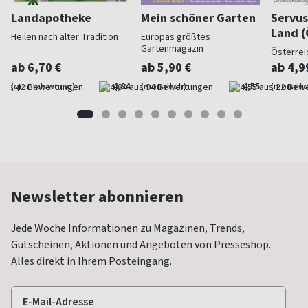
Landapotheke
Mein schöner Garten
Servus
Land (
Heilen nach alter Tradition
Europas größtes
Gartenmagazin
Österrei
ab 6,70 €
ab 5,90 €
ab 4,9
(quartalsweise)
4,84
(monatlich)
4,55
(monatlic
Newsletter abonnieren
Jede Woche Informationen zu Magazinen, Trends,
Gutscheinen, Aktionen und Angeboten von Presseshop.
Alles direkt in Ihrem Posteingang.