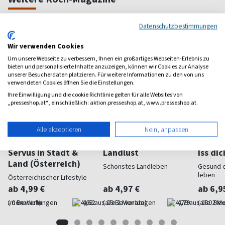
Datenschutzbestimmungen
Wir verwenden Cookies
Um unsere Webseite zu verbessern, Ihnen ein großartiges Webseiten-Erlebnis zu
bieten und personalisierte Inhalte anzuzeigen, können wir Cookies zur Analyse
unserer Besucherdaten platzieren. Für weitere Informationen zu den von uns
verwendeten Cookies öffnen Sie die Einstellungen.
Ihre Einwilligung und die cookie Richtlinie gelten für alle Websites von
„presseshop.at“, einschließlich: aktion.presseshop.at, www.presseshop.at.
Alle akzeptieren
Nein, anpassen
Servus in Stadt &
Landlust
Iss di
Land (Österreich)
Schönstes Landleben
Gesund 
leben
Österreichischer Lifestyle
ab 4,99 €
ab 4,97 €
ab 6,9
(monatlich)
4,62
(alle 2 Monate)
4,79
(alle 2 M