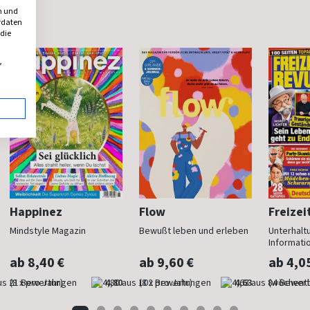
n und
erdaten
 die
,
Happinez
Flow
Freizei
Mindstyle Magazin
Bewußt leben und erleben
Unterhalt
Informati
ab 8,40 €
ab 9,60 €
ab 4,0
(8 x pro Jahr)
4,80
(8 x pro Jahr)
4,63
(wöchentl