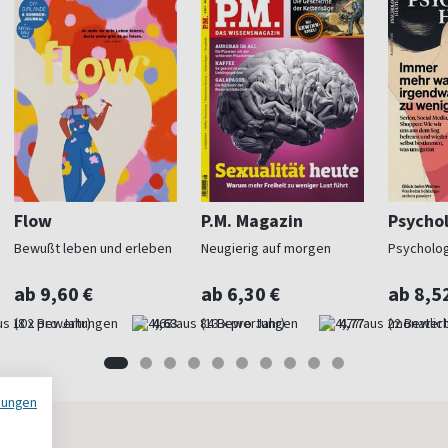
Flow
P.M. Magazin
Psycho
Bewußt leben und erleben
Neugierig auf morgen
Psycholog
ab 9,60 €
ab 6,30 €
ab 8,5
(8 x pro Jahr)
4,63
(13 x pro Jahr)
4,77
(monatlich
mungen