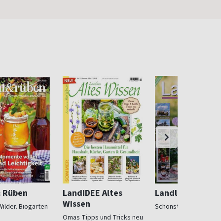
& Rüben
LandIDEE Altes
Landlust
Wissen
Wilder. Biogarten
Schönstes Landleben
Omas Tipps und Tricks neu