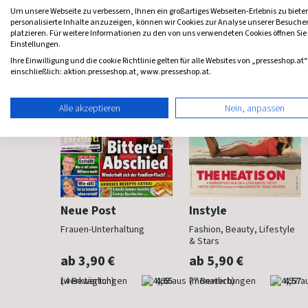
Frauenzeitschriften
Um unsere Webseite zu verbessern, Ihnen ein großartiges Webseiten-Erlebnis zu biete
personalisierte Inhalte anzuzeigen, können wir Cookies zur Analyse unserer Besuch
platzieren. Für weitere Informationen zu den von uns verwendeten Cookies öffnen Sie
Einstellungen.
Ihre Einwilligung und die cookie Richtlinie gelten für alle Websites von „presseshop.at“
einschließlich: aktion.presseshop.at, www.presseshop.at.
Alle akzeptieren
Nein, anpassen
Neue Post
Instyle
 anzieht
Frauen-Unterhaltung
Fashion, Beauty, Lifestyle
& Stars
ab 3,90 €
ab 5,90 €
4,29
(werktäglich)
4,65
(monatlich)
4,57