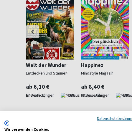
rainer
Welt der Wunder
Happinez
ntration
Entdecken und Staunen
Mindstyle Magazin
ab 6,10 €
ab 8,40 €
4,00
(monatlich)
4,68
(8 x pro Jahr)
4,80
Datenschutzbestim
Wir verwenden Cookies