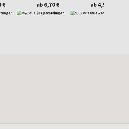
entdeckt
8 €
ab 6,70 €
ab 4,97 €
)
4,75
(3 x pro Jahr)
5,00
(alle 2 Monate)