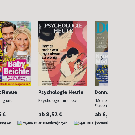
t Revue
Psychologie Heute
Donna
ung und
Psychologie fürs Leben
"Meine Zeit ist jetzt": 
on
Frauen ab 40
5 €
ab 8,52 €
ab 6,30 €
ich)
4,40
(monatlich)
4,40
(monatlich)