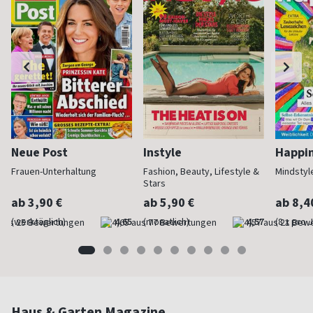
Neue Post
Instyle
Happi
Frauen-Unterhaltung
Fashion, Beauty, Lifestyle &
Mindstyl
Stars
ab 3,90 €
ab 5,90 €
ab 8,4
(werktäglich)
4,65
(monatlich)
4,57
(8 x pro 
Haus & Garten Magazine