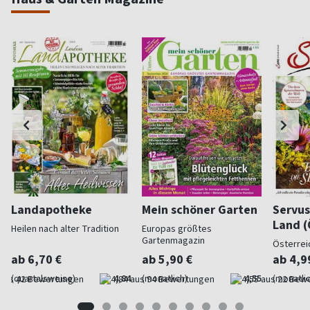
Landapotheke
Mein schöner Garten
Servus
Land (
Heilen nach alter Tradition
Europas größtes
Gartenmagazin
Österrei
ab 6,70 €
ab 5,90 €
ab 4,9
(quartalsweise)
4,84
(monatlich)
4,55
(monatlic