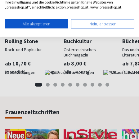
Ihre Einwilligung und die cookie Richtlinie gelten für alle Websites von
„presseshop.at“, einschließlich: aktion.presseshop.at, www.presseshop.at.
Alle akzeptieren
Nein, anpassen
Rolling Stone
Buchkultur
Büche
Rock- und Popkultur
Österreichisches
Das una
Buchmagazin
Literatu
ab 10,70 €
ab 8,00 €
ab 7,8
(monatlich)
4,50
(alle 2 Monate)
4,50
(alle 2 M
Frauenzeitschriften