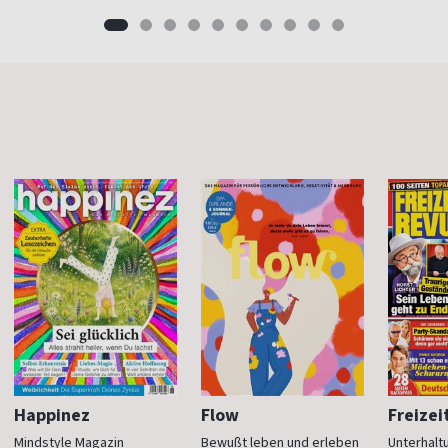
Happinez
Flow
Freizei
Mindstyle Magazin
Bewußt leben und erleben
Unterhalt