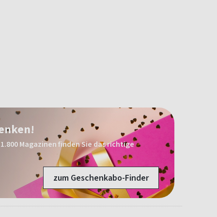
henken!
1.800 Magazinen finden Sie das richtige
zum Geschenkabo-Finder