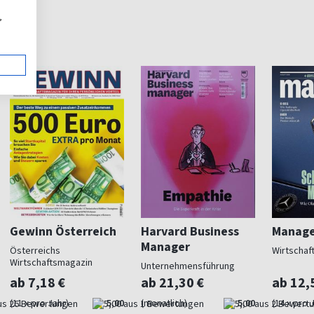
,
Gewinn Österreich
Harvard Business
Manage
Manager
Österreichs
Wirtschaf
Wirtschaftsmagazin
Unternehmensführung
ab 7,18 €
ab 21,30 €
ab 12,
(11 x pro Jahr)
5,00
(monatlich)
5,00
(14 x pro 