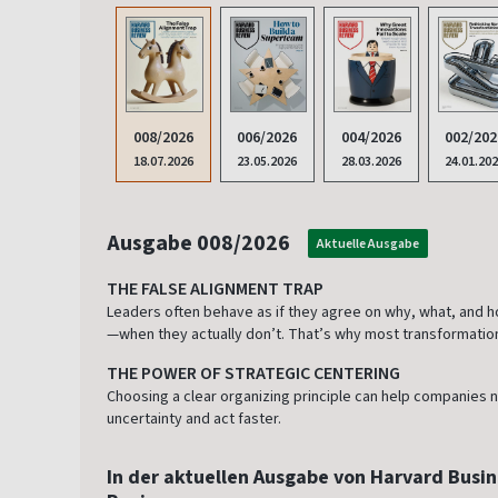
008/2026
006/2026
004/2026
002/202
18.07.2026
23.05.2026
28.03.2026
24.01.20
Ausgabe 008/2026
Aktuelle Ausgabe
THE FALSE ALIGNMENT TRAP
Leaders often behave as if they agree on why, what, and 
—when they actually don’t. That’s why most transformation 
THE POWER OF STRATEGIC CENTERING
Choosing a clear organizing principle can help companies 
uncertainty and act faster.
In der aktuellen Ausgabe von Harvard Busin