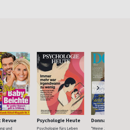
t Revue
Psychologie Heute
Donna
ung und
Psychologie fürs Leben
"Meine Zeit ist jetzt": 