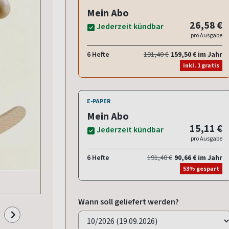
Mein Abo
26,58 €
Jederzeit kündbar
pro Ausgabe
6 Hefte
191,40 €
159,50 € im Jahr
inkl. 1 gratis
E-PAPER
Mein Abo
15,11 €
Jederzeit kündbar
pro Ausgabe
6 Hefte
191,40 €
90,66 € im Jahr
53% gespart
Wann soll geliefert werden?