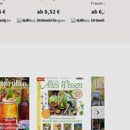
on
Frauen ab 40
5 €
ab 8,52 €
ab 6,30 €
ich)
4,40
(monatlich)
4,40
(monatlich)