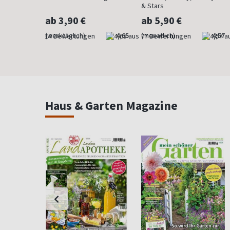
& Stars
ab 3,90 €
ab 5,90 €
4,29
(werktäglich)
4,65
(monatlich)
4,57
Haus & Garten Magazine