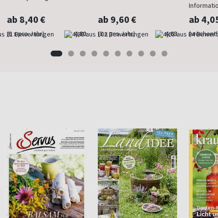
Informati
ab 8,40 €
ab 9,60 €
ab 4,0
(8 x pro Jahr)
4,80
(8 x pro Jahr)
4,63
(wöchentl