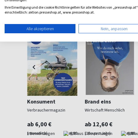
Einstellungen.
Ihre Einwilligung und die cookie Richtlinie gelten für alle Websites von „presseshop.at“
Weitere Wirtschaft-Magazine
einschließlich: aktion.presseshop.at, www.presseshop.at.
Alle akzeptieren
Nein, anpassen
Konsument
Brand eins
smagazin
Verbrauchermagazin
Wirtschaft Menschlich
ab 6,00 €
ab 12,60 €
5,00
(monatlich)
4,00
(10 x pro Jahr)
4,88