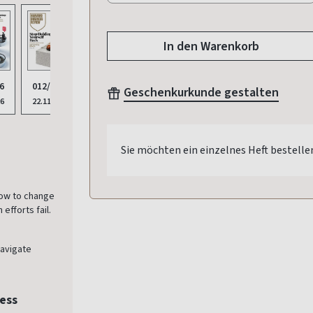
In den Warenkorb
6
012/2025
010/2025
Geschenkurkunde gestalten
26
22.11.2025
20.09.2025
Sie möchten ein einzelnes Heft bestelle
how to change
efforts fail.
navigate
ess