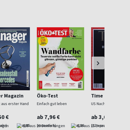
r Magazin
Öko-Test
Time Magazine
t aus erster Hand
Einfach gut leben
US Nachrichtenmagazi
50 €
ab 7,96 €
ab 3,63 €
Jahr)
4,85
(monatlich)
4,36
(22 x pro Jahr)