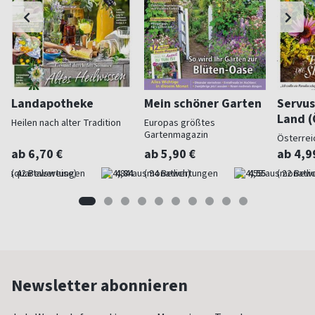
Landapotheke
Mein schöner Garten
Servus
Land (
Heilen nach alter Tradition
Europas größtes
Gartenmagazin
Österrei
ab 6,70 €
ab 5,90 €
ab 4,9
(quartalsweise)
4,84
(monatlich)
4,55
(monatlic
Newsletter abonnieren