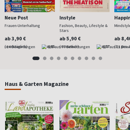
Neue Post
Instyle
Happi
Frauen-Unterhaltung
Fashion, Beauty, Lifestyle &
Mindstyl
Stars
ab 3,90 €
ab 5,90 €
ab 8,4
(werktäglich)
4,65
(monatlich)
4,57
(8 x pro 
Haus & Garten Magazine