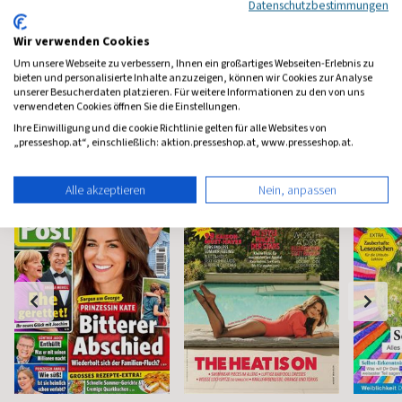
Datenschutzbestimmungen
(monatlich)
4,68
(8 x pro Jahr)
4,80
(8 x pro 
Wir verwenden Cookies
Um unsere Webseite zu verbessern, Ihnen ein großartiges Webseiten-Erlebnis zu
bieten und personalisierte Inhalte anzuzeigen, können wir Cookies zur Analyse
unserer Besucherdaten platzieren. Für weitere Informationen zu den von uns
verwendeten Cookies öffnen Sie die Einstellungen.
Ihre Einwilligung und die cookie Richtlinie gelten für alle Websites von
Frauenzeitschriften
„presseshop.at“, einschließlich: aktion.presseshop.at, www.presseshop.at.
Alle akzeptieren
Nein, anpassen