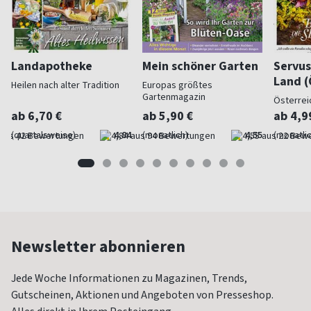
Landapotheke
Mein schöner Garten
Servus
Land (
Heilen nach alter Tradition
Europas größtes
Gartenmagazin
Österrei
ab 6,70 €
ab 5,90 €
ab 4,9
(quartalsweise)
4,84
(monatlich)
4,55
(monatlic
Newsletter abonnieren
Jede Woche Informationen zu Magazinen, Trends,
Gutscheinen, Aktionen und Angeboten von Presseshop.