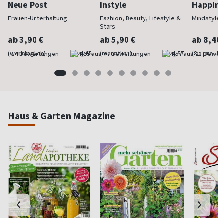
Neue Post
Instyle
Happi
Frauen-Unterhaltung
Fashion, Beauty, Lifestyle &
Mindstyl
Stars
ab 3,90 €
ab 5,90 €
ab 8,4
(werktäglich)
4,65
(monatlich)
4,57
(8 x pro 
Haus & Garten Magazine