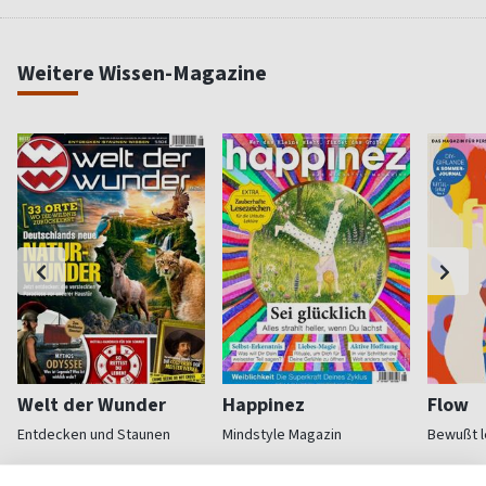
Weitere Wissen-Magazine
Welt der Wunder
Happinez
Flow
Entdecken und Staunen
Mindstyle Magazin
Bewußt l
ab 6,10 €
ab 8,40 €
ab 9,6