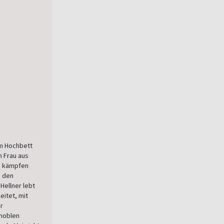
em Hochbett
n Frau aus
ai kämpfen
h den
Hellner lebt
eitet, mit
r
 noblen