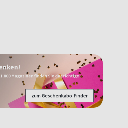
henken!
1.800 Magazinen finden Sie das richtige
zum Geschenkabo-Finder