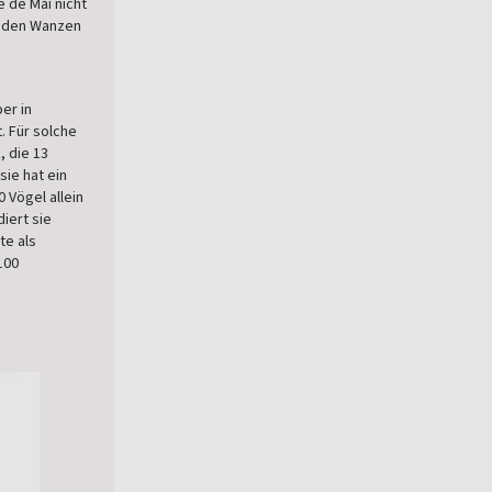
e de Mai nicht
t den Wanzen
er in
. Für solche
 die 13
ie hat ein
 Vögel allein
iert sie
te als
100