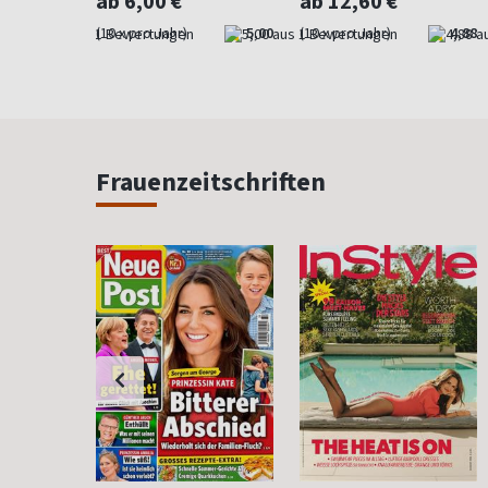
ab 6,00 €
ab 12,60 €
4,00
(10 x pro Jahr)
5,00
(10 x pro Jahr)
4,88
Frauenzeitschriften