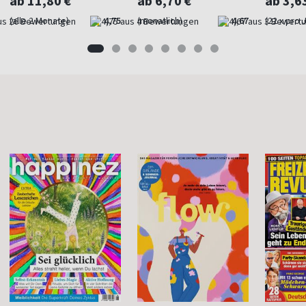
ab 11,80 €
ab 6,70 €
ab 3,6
(alle 2 Monate)
4,75
(monatlich)
4,67
(22 x pro 