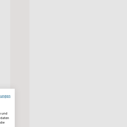
mungen
n und
erdaten
 die