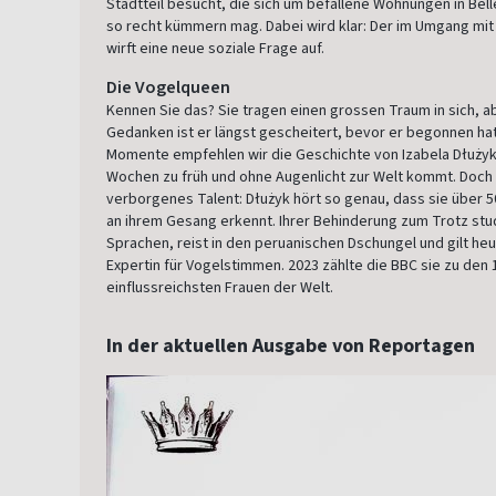
Stadtteil besucht, die sich um befallene Wohnungen in Bell
so recht kümmern mag. Dabei wird klar: Der im Umgang mi
wirft eine neue soziale Frage auf.
Die Vogelqueen
Kennen Sie das? Sie tragen einen grossen Traum in sich, ab
Gedanken ist er längst gescheitert, bevor er begonnen hat
Momente empfehlen wir die Geschichte von Izabela Dłużyk,
Wochen zu früh und ohne Augenlicht zur Welt kommt. Doch s
verborgenes Talent: Dłużyk hört so genau, dass sie über 50
an ihrem Gesang erkennt. Ihrer Behinderung zum Trotz stud
Sprachen, reist in den peruanischen Dschungel und gilt heu
Expertin für Vogelstimmen. 2023 zählte die BBC sie zu den 
einflussreichsten Frauen der Welt.
In der aktuellen Ausgabe von Reportagen