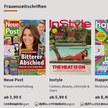
Frauenzeitschriften
Neue Post
Instyle
Happi
Frauen-Unterhaltung
Fashion, Beauty, Lifestyle &
Mindstyl
Stars
ab 3,90 €
ab 5,90 €
ab 8,4
(werktäglich)
4,65
(monatlich)
4,57
(8 x pro 