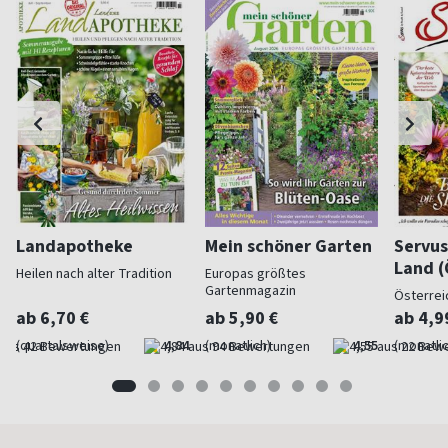
Landapotheke
Mein schöner Garten
Servus
Land (
Heilen nach alter Tradition
Europas größtes
Gartenmagazin
Österrei
ab 6,70 €
ab 5,90 €
ab 4,9
(quartalsweise)
4,84
(monatlich)
4,55
(monatlic