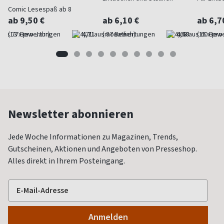
Comic Lesespaß ab 8
ab 9,50 €
ab 6,10 €
ab 6,7
(13 x pro Jahr)
4,71
(monatlich)
4,68
(15 x pro
Newsletter abonnieren
Jede Woche Informationen zu Magazinen, Trends,
Gutscheinen, Aktionen und Angeboten von Presseshop.
Alles direkt in Ihrem Posteingang.