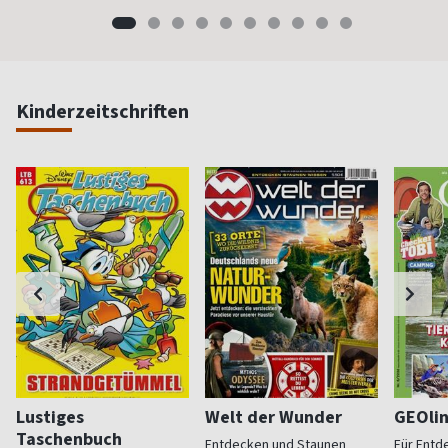
Kinderzeitschriften
Lustiges
Welt der Wunder
GEOli
Taschenbuch
Entdecken und Staunen
Für Entd