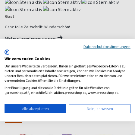
Gast
Ganz tolle Zeitschrift. Wunderschön!
Alle Leserbewertungen anzeigen
Datenschutzbestimmungen
1 Jahr Freude schenken!
Wir verwenden Cookies
Um unsere Webseite zu verbessern, Ihnen ein großartiges Webseiten-Erlebnis zu
Bei einer Auswahl von über 1.800 Magazinen finden Sie das
bieten und personalisierte Inhalte anzuzeigen, können wir Cookies zur Analyse
richtige Geschenk für jeden.
unserer Besucherdaten platzieren. Für weitere Informationen zu den von uns
verwendeten Cookies öffnen Sie die Einstellungen.
zum Geschenkabo-Finder
Ihre Einwilligung und die cookie Richtlinie gelten für alle Websites von
„presseshop.at“, einschließlich: aktion.presseshop.at, www.presseshop.at.
Alle akzeptieren
Nein, anpassen
Weitere Haus-Garten-Magazine