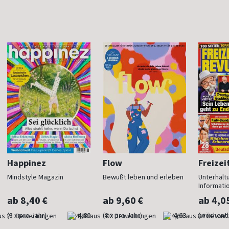
Happinez
Flow
Freizei
Mindstyle Magazin
Bewußt leben und erleben
Unterhalt
Informati
ab 8,40 €
ab 9,60 €
ab 4,0
(8 x pro Jahr)
4,80
(8 x pro Jahr)
4,63
(wöchentl