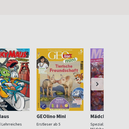
Maus
GEOlino Mini
Mädchen
 Lehrreiches
Erstleser ab 5
Spezialzeitschrift für