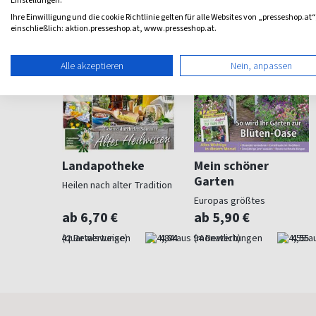
Einstellungen.
Ihre Einwilligung und die cookie Richtlinie gelten für alle Websites von „presseshop.at“
einschließlich: aktion.presseshop.at, www.presseshop.at.
Alle akzeptieren
Nein, anpassen
ohnen
Landapotheke
Mein schöner
Garten
Heilen nach alter Tradition
für
Europas größtes
Gartenmagazin
ab 6,70 €
ab 5,90 €
4,57
(quartalsweise)
4,84
(monatlich)
4,55