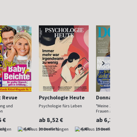
t Revue
Psychologie Heute
Donna
ung und
Psychologie fürs Leben
"Meine Zeit ist jetzt": 
on
Frauen ab 40
5 €
ab 8,52 €
ab 6,30 €
ich)
4,40
(monatlich)
4,40
(monatlich)