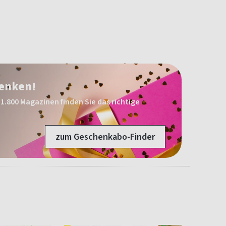
henken!
1.800 Magazinen finden Sie das richtige
zum Geschenkabo-Finder