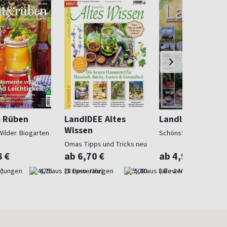
& Rüben
LandIDEE Altes
Landlust
Wissen
Wilder. Biogarten
Schönstes Landleben
Omas Tipps und Tricks neu
entdeckt
8 €
ab 6,70 €
ab 4,97 €
)
4,75
(3 x pro Jahr)
5,00
(alle 2 Monate)