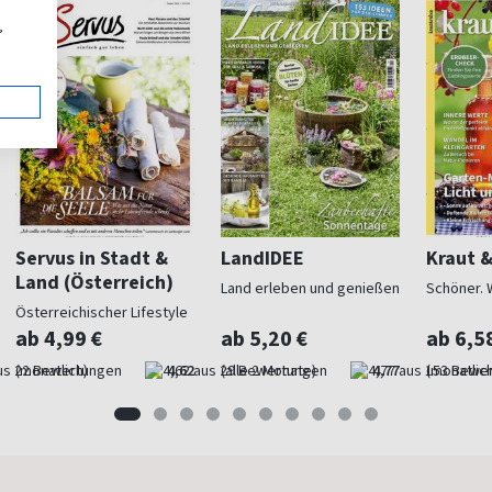
,
Servus in Stadt &
LandIDEE
Kraut 
Land (Österreich)
Land erleben und genießen
Schöner. 
Österreichischer Lifestyle
ab 4,99 €
ab 5,20 €
ab 6,5
(monatlich)
4,62
(alle 2 Monate)
4,77
(monatlich