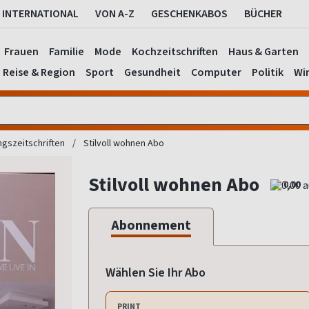
INTERNATIONAL
VON A-Z
GESCHENKABOS
BÜCHER
Frauen
Familie
Mode
Kochzeitschriften
Haus & Garten
Reise & Region
Sport
Gesundheit
Computer
Politik
Wir
ngszeitschriften
Stilvoll wohnen Abo
Stilvoll wohnen Abo
0,00
Abonnement
Wählen Sie Ihr Abo
PRINT