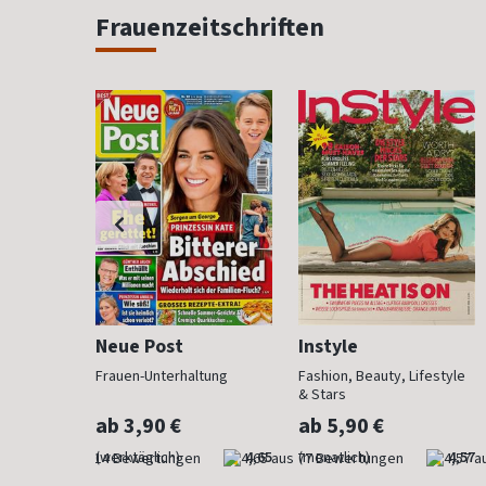
Frauenzeitschriften
Neue Post
Instyle
 anzieht
Frauen-Unterhaltung
Fashion, Beauty, Lifestyle
& Stars
ab 3,90 €
ab 5,90 €
4,29
(werktäglich)
4,65
(monatlich)
4,57