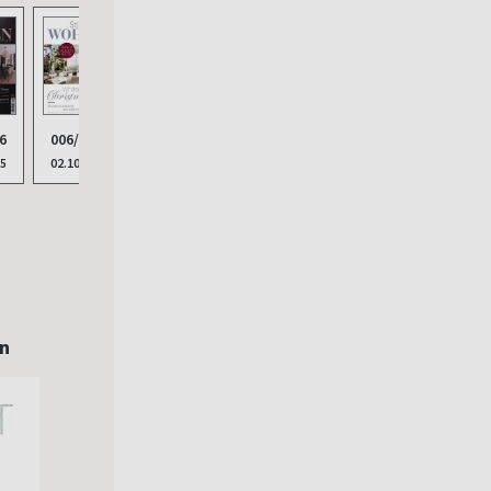
006/2025
6
02.10.2025
25
en