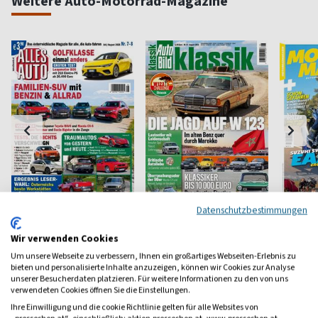
Weitere Auto-Motorrad-Magazine
Datenschutzbestimmungen
Alles Auto
Auto Bild Klassik
Motorr
Für österreichischen
Young-und Oldtimer
Österrei
Wir verwenden Cookies
Autofahrer
Motorra
Um unsere Webseite zu verbessern, Ihnen ein großartiges Webseiten-Erlebnis zu
ab 2,50 €
ab 6,80 €
ab 5,2
bieten und personalisierte Inhalte anzuzeigen, können wir Cookies zur Analyse
unserer Besucherdaten platzieren. Für weitere Informationen zu den von uns
(10 x pro Jahr)
4,33
(monatlich)
4,50
(8 x pro 
verwendeten Cookies öffnen Sie die Einstellungen.
Ihre Einwilligung und die cookie Richtlinie gelten für alle Websites von