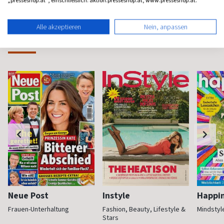
„presseshop.at“, einschließlich: aktion.presseshop.at, www.presseshop.at.
Alle akzeptieren
Nein, anpassen
Frauenzeitschriften
Neue Post
Instyle
Happi
Frauen-Unterhaltung
Fashion, Beauty, Lifestyle &
Mindstyl
Stars