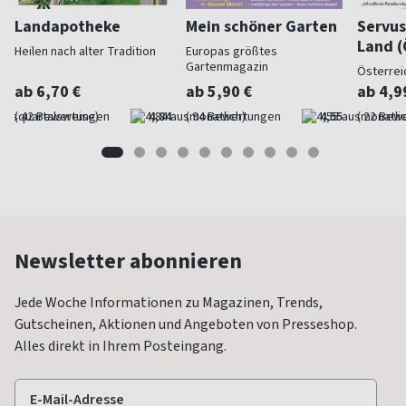
Landapotheke
Mein schöner Garten
Servus
Land (
Heilen nach alter Tradition
Europas größtes
Gartenmagazin
Österrei
ab 6,70 €
ab 5,90 €
ab 4,9
(quartalsweise)
4,84
(monatlich)
4,55
(monatlic
Newsletter abonnieren
Jede Woche Informationen zu Magazinen, Trends,
Gutscheinen, Aktionen und Angeboten von Presseshop.
Alles direkt in Ihrem Posteingang.