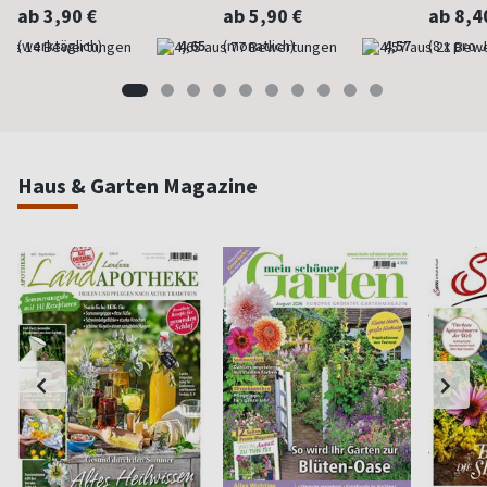
ab 3,90 €
ab 5,90 €
ab 8,4
(werktäglich)
4,65
(monatlich)
4,57
(8 x pro 
Haus & Garten Magazine