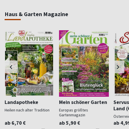
Haus & Garten Magazine
Landapotheke
Mein schöner Garten
Servus
Land (
Heilen nach alter Tradition
Europas größtes
Gartenmagazin
Österrei
ab 6,70 €
ab 5,90 €
ab 4,9