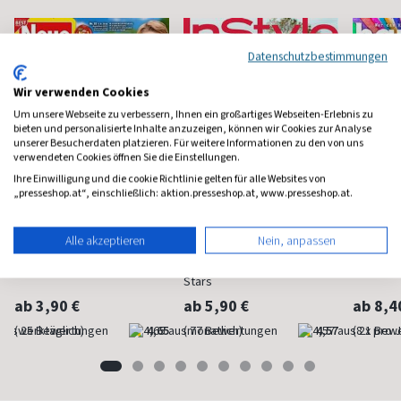
Datenschutzbestimmungen
Wir verwenden Cookies
Um unsere Webseite zu verbessern, Ihnen ein großartiges Webseiten-Erlebnis zu
bieten und personalisierte Inhalte anzuzeigen, können wir Cookies zur Analyse
unserer Besucherdaten platzieren. Für weitere Informationen zu den von uns
verwendeten Cookies öffnen Sie die Einstellungen.
Ihre Einwilligung und die cookie Richtlinie gelten für alle Websites von
„presseshop.at“, einschließlich: aktion.presseshop.at, www.presseshop.at.
Neue Post
Instyle
Happi
Alle akzeptieren
Nein, anpassen
Frauen-Unterhaltung
Fashion, Beauty, Lifestyle &
Mindstyl
Stars
ab 3,90 €
ab 5,90 €
ab 8,4
(werktäglich)
4,65
(monatlich)
4,57
(8 x pro 