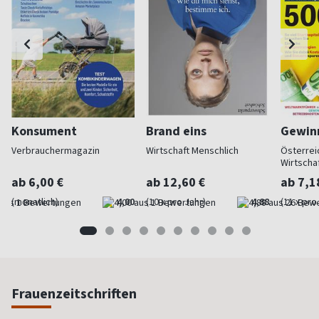
Konsument
Brand eins
Gewinn
Verbrauchermagazin
Wirtschaft Menschlich
Österrei
Wirtscha
ab 6,00 €
ab 12,60 €
ab 7,1
(monatlich)
4,00
(10 x pro Jahr)
4,88
(11 x pro
Frauenzeitschriften