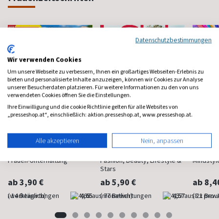
Datenschutzbestimmungen
Wir verwenden Cookies
Um unsere Webseite zu verbessern, Ihnen ein großartiges Webseiten-Erlebnis zu
bieten und personalisierte Inhalte anzuzeigen, können wir Cookies zur Analyse
unserer Besucherdaten platzieren. Für weitere Informationen zu den von uns
verwendeten Cookies öffnen Sie die Einstellungen.
Ihre Einwilligung und die cookie Richtlinie gelten für alle Websites von
„presseshop.at“, einschließlich: aktion.presseshop.at, www.presseshop.at.
Alle akzeptieren
Nein, anpassen
Neue Post
Instyle
Happi
Frauen-Unterhaltung
Fashion, Beauty, Lifestyle &
Mindstyl
Stars
ab 3,90 €
ab 5,90 €
ab 8,4
(werktäglich)
4,65
(monatlich)
4,57
(8 x pro 