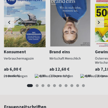
Konsument
Brand eins
Gewinn
Verbrauchermagazin
Wirtschaft Menschlich
Österrei
Wirtscha
ab 6,00 €
ab 12,60 €
ab 7,1
(monatlich)
4,00
(10 x pro Jahr)
4,88
(11 x pro
Frauenzeitschriften