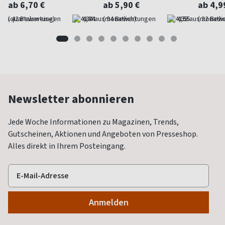
ab 6,70 €
ab 5,90 €
ab 4,9
(quartalsweise)
4,84
(monatlich)
4,55
(monatlic
Newsletter abonnieren
Jede Woche Informationen zu Magazinen, Trends,
Gutscheinen, Aktionen und Angeboten von Presseshop.
Alles direkt in Ihrem Posteingang.