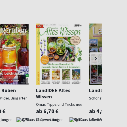
& Rüben
LandIDEE Altes
Landlust
Wissen
Wilder. Biogarten
Schönstes Landleben
Omas Tipps und Tricks neu
entdeckt
8 €
ab 6,70 €
ab 4,97 €
)
4,75
(3 x pro Jahr)
5,00
(alle 2 Monate)