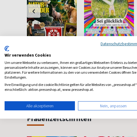
Datenschutzbestim
IAL
Welt der Wunder
Happinez
inder
Entdecken und Staunen
Mindstyle Magazin
Wir verwenden Cookies
Um unsere Webseite zu verbessern, Ihnen ein großartiges Webseiten-Erlebnis zu biete
ab 6,10 €
ab 8,40 €
personalisierte Inhalte anzuzeigen, können wir Cookies zur Analyse unserer Besuch
platzieren. Für weitere Informationen zu den von uns verwendeten Cookies öffnen Sie
4,51
(monatlich)
4,68
(8 x pro Jahr)
4,80
Einstellungen.
Ihre Einwilligung und die cookie Richtlinie gelten für alle Websites von „presseshop.at“
einschließlich: aktion.presseshop.at, www.presseshop.at.
Alle akzeptieren
Nein, anpassen
Frauenzeitschriften