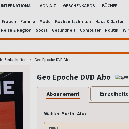
INTERNATIONAL
VON A-Z
GESCHENKABOS
BÜCHER
Frauen
Familie
Mode
Kochzeitschriften
Haus & Garten
Reise & Region
Sport
Gesundheit
Computer
Politik
Wir
e Zeitschriften
Geo Epoche DVD Abo
Geo Epoche DVD Abo
5,00
Einzelhefte
Abonnement
Wählen Sie Ihr Abo
PRINT