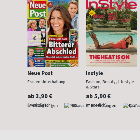
Neue Post
Instyle
 anzieht
Frauen-Unterhaltung
Fashion, Beauty, Lifestyle
& Stars
ab 3,90 €
ab 5,90 €
4,29
(werktäglich)
4,65
(monatlich)
4,57