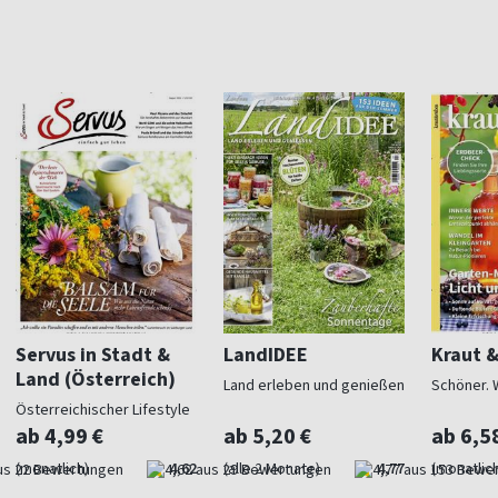
Servus in Stadt &
LandIDEE
Kraut 
Land (Österreich)
Land erleben und genießen
Schöner. 
Österreichischer Lifestyle
ab 4,99 €
ab 5,20 €
ab 6,5
(monatlich)
4,62
(alle 2 Monate)
4,77
(monatlich