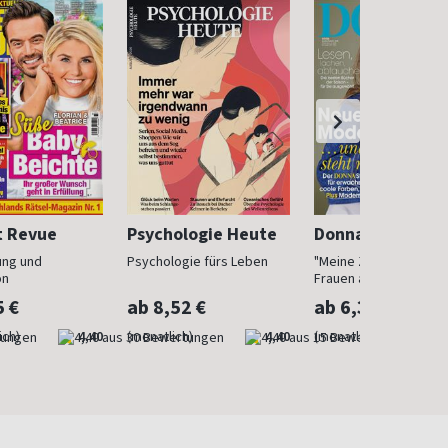
t Revue
Psychologie Heute
Donna
ung und
Psychologie fürs Leben
"Meine Zeit ist jetzt": 
on
Frauen ab 40
5 €
ab 8,52 €
ab 6,30 €
ich)
4,40
(monatlich)
4,40
(monatlich)