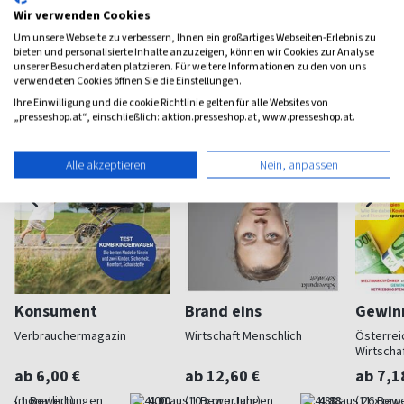
Wir verwenden Cookies
Weitere Wirtschaft-Magazine
Um unsere Webseite zu verbessern, Ihnen ein großartiges Webseiten-Erlebnis zu
bieten und personalisierte Inhalte anzuzeigen, können wir Cookies zur Analyse
unserer Besucherdaten platzieren. Für weitere Informationen zu den von uns
verwendeten Cookies öffnen Sie die Einstellungen.
Ihre Einwilligung und die cookie Richtlinie gelten für alle Websites von
„presseshop.at“, einschließlich: aktion.presseshop.at, www.presseshop.at.
Alle akzeptieren
Nein, anpassen
Konsument
Brand eins
Gewinn
Verbrauchermagazin
Wirtschaft Menschlich
Österrei
Wirtscha
ab 6,00 €
ab 12,60 €
ab 7,1
(monatlich)
4,00
(10 x pro Jahr)
4,88
(11 x pro