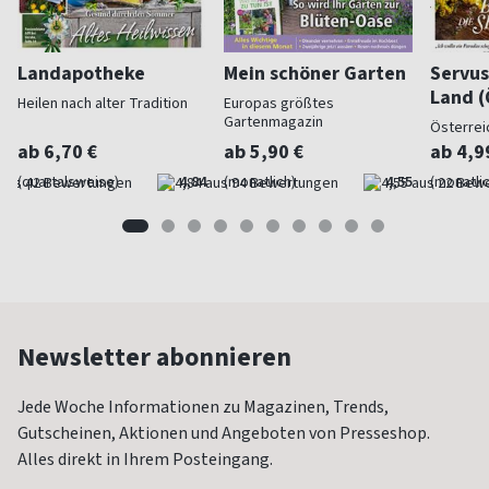
Landapotheke
Mein schöner Garten
Servus
Land (
Heilen nach alter Tradition
Europas größtes
Gartenmagazin
Österrei
ab 6,70 €
ab 5,90 €
ab 4,9
(quartalsweise)
4,84
(monatlich)
4,55
(monatlic
Newsletter abonnieren
Jede Woche Informationen zu Magazinen, Trends,
Gutscheinen, Aktionen und Angeboten von Presseshop.
Alles direkt in Ihrem Posteingang.