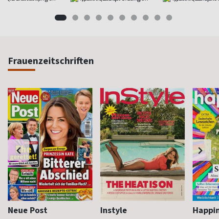
Frauenzeitschriften
Neue Post
Instyle
Happi