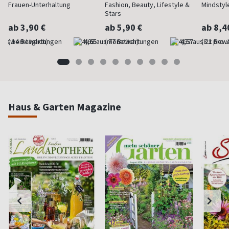
Frauen-Unterhaltung
Fashion, Beauty, Lifestyle &
Mindstyl
Stars
ab 3,90 €
ab 5,90 €
ab 8,4
(werktäglich)
4,65
(monatlich)
4,57
(8 x pro 
Haus & Garten Magazine