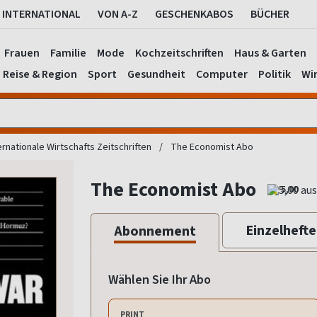
INTERNATIONAL
VON A-Z
GESCHENKABOS
BÜCHER
Frauen
Familie
Mode
Kochzeitschriften
Haus & Garten
Reise & Region
Sport
Gesundheit
Computer
Politik
Wir
ernationale Wirtschafts Zeitschriften
The Economist Abo
The Economist Abo
5,00
Einzelhefte
Abonnement
Wählen Sie Ihr Abo
PRINT