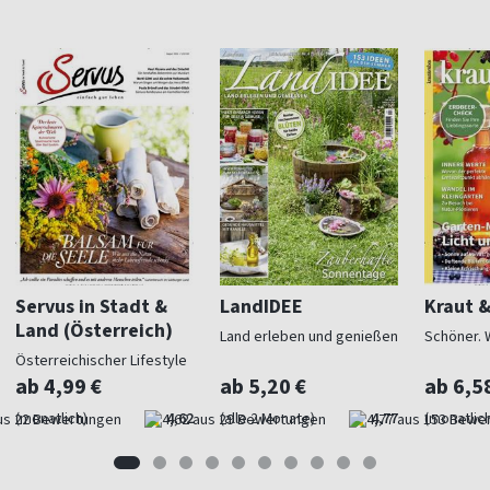
Servus in Stadt &
LandIDEE
Kraut 
Land (Österreich)
Land erleben und genießen
Schöner. 
Österreichischer Lifestyle
ab 4,99 €
ab 5,20 €
ab 6,5
(monatlich)
4,62
(alle 2 Monate)
4,77
(monatlich