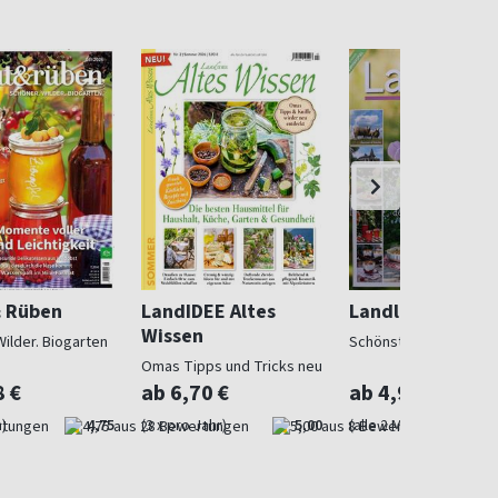
& Rüben
LandIDEE Altes
Landlust
Wissen
Wilder. Biogarten
Schönstes Landleben
Omas Tipps und Tricks neu
entdeckt
8 €
ab 6,70 €
ab 4,97 €
)
4,75
(3 x pro Jahr)
5,00
(alle 2 Monate)