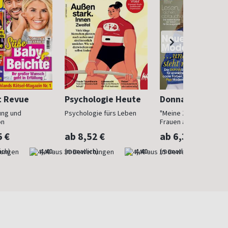
t Revue
Psychologie Heute
Donna
ung und
Psychologie fürs Leben
"Meine Zeit ist jetzt": 
on
Frauen ab 40
5 €
ab 8,52 €
ab 6,30 €
ich)
4,40
(monatlich)
4,40
(monatlich)