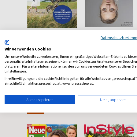
Konsument
Brand eins
Datenschutzbestim
smagazin
Verbrauchermagazin
Wirtschaft Menschlich
Wir verwenden Cookies
ab 6,00 €
ab 12,60 €
Um unsere Webseite zu verbessern, Ihnen ein großartiges Webseiten-Erlebnis zu biete
personalisierte Inhalte anzuzeigen, können wir Cookies zur Analyse unserer Besuch
5,00
(monatlich)
4,00
(10 x pro Jahr)
4,88
platzieren. Für weitere Informationen zu den von uns verwendeten Cookies öffnen Sie
Einstellungen.
Ihre Einwilligung und die cookie Richtlinie gelten für alle Websites von „presseshop.at“
einschließlich: aktion.presseshop.at, www.presseshop.at.
Alle akzeptieren
Nein, anpassen
Frauenzeitschriften