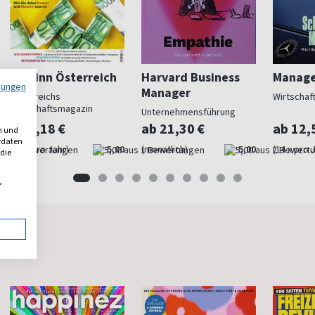
Gewinn Österreich
Harvard Business
Manage
mungen
Manager
Österreichs
Wirtschaf
Wirtschaftsmagazin
Unternehmensführung
ab 7,18 €
ab 21,30 €
ab 12,
n und
erdaten
(11 x pro Jahr)
5,00
(monatlich)
5,00
(14 x pro 
 die
,