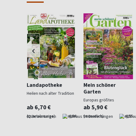
ohnen
Landapotheke
Mein schöner
Garten
Heilen nach alter Tradition
für
Europas größtes
Gartenmagazin
ab 6,70 €
ab 5,90 €
4,57
(quartalsweise)
4,84
(monatlich)
4,55