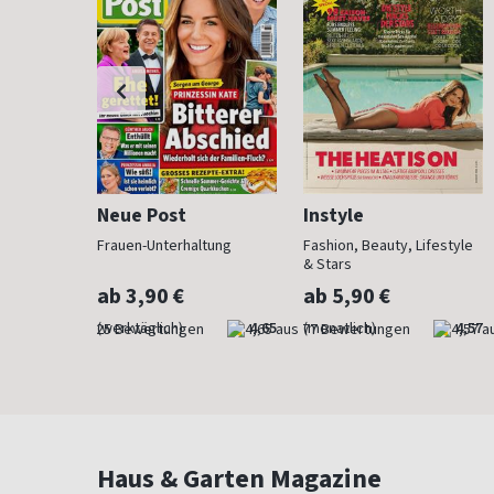
Neue Post
Instyle
der Mode
Frauen-Unterhaltung
Fashion, Beauty, Lifestyle
& Stars
ab 3,90 €
ab 5,90 €
4,76
(werktäglich)
4,65
(monatlich)
4,57
Haus & Garten Magazine