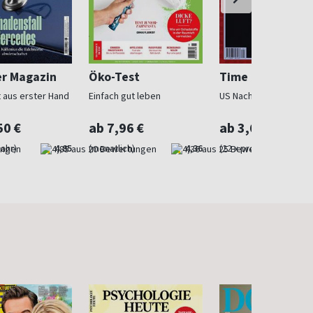
r Magazin
Öko-Test
Time Magazine
t aus erster Hand
Einfach gut leben
US Nachrichtenmagazi
50 €
ab 7,96 €
ab 3,63 €
Jahr)
4,85
(monatlich)
4,36
(22 x pro Jahr)