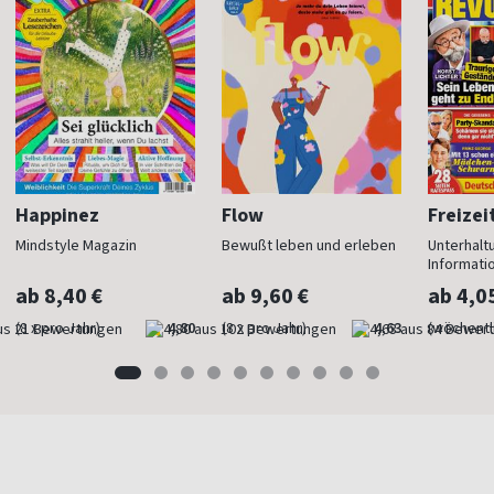
Happinez
Flow
Freizei
Mindstyle Magazin
Bewußt leben und erleben
Unterhalt
Informati
ab 8,40 €
ab 9,60 €
ab 4,0
(8 x pro Jahr)
4,80
(8 x pro Jahr)
4,63
(wöchentl