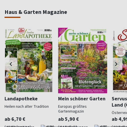
Haus & Garten Magazine
Landapotheke
Mein schöner Garten
Servus
Land (
Heilen nach alter Tradition
Europas größtes
Gartenmagazin
Österrei
ab 6,70 €
ab 5,90 €
ab 4,9
(quartalsweise)
4,84
(monatlich)
4,55
(monatlic