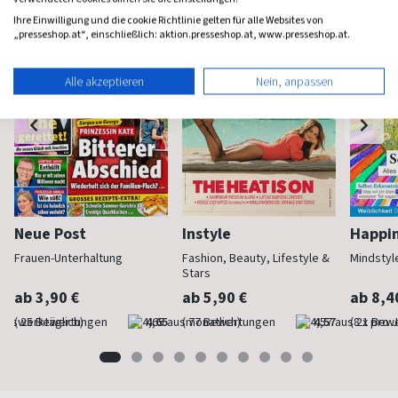
Ihre Einwilligung und die cookie Richtlinie gelten für alle Websites von
„presseshop.at“, einschließlich: aktion.presseshop.at, www.presseshop.at.
Alle akzeptieren
Nein, anpassen
Neue Post
Instyle
Happi
Frauen-Unterhaltung
Fashion, Beauty, Lifestyle &
Mindstyl
Stars
ab 3,90 €
ab 5,90 €
ab 8,4
(werktäglich)
4,65
(monatlich)
4,57
(8 x pro 