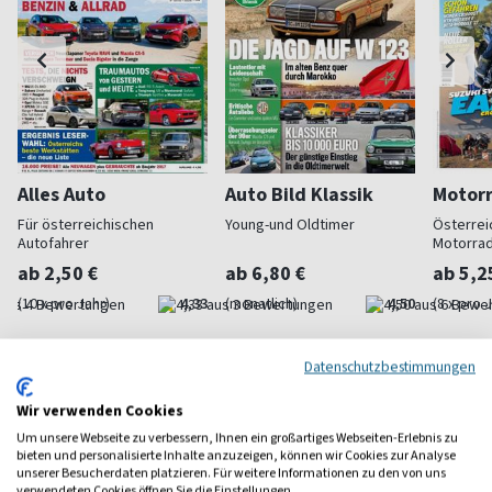
Alles Auto
Auto Bild Klassik
Motorr
Für österreichischen
Young-und Oldtimer
Österrei
Autofahrer
Motorra
ab 2,50 €
ab 6,80 €
ab 5,2
(10 x pro Jahr)
4,33
(monatlich)
4,50
(8 x pro 
Datenschutzbestimmungen
Wir verwenden Cookies
Um unsere Webseite zu verbessern, Ihnen ein großartiges Webseiten-Erlebnis zu
Frauenzeitschriften
bieten und personalisierte Inhalte anzuzeigen, können wir Cookies zur Analyse
unserer Besucherdaten platzieren. Für weitere Informationen zu den von uns
verwendeten Cookies öffnen Sie die Einstellungen.