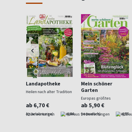
ohnen
Landapotheke
Mein schöner
Garten
Heilen nach alter Tradition
für
Europas größtes
Gartenmagazin
ab 6,70 €
ab 5,90 €
4,57
(quartalsweise)
4,84
(monatlich)
4,55