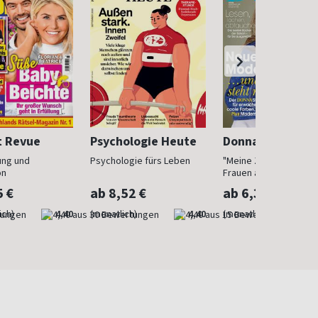
t Revue
Psychologie Heute
Donna
ung und
Psychologie fürs Leben
"Meine Zeit ist jetzt": 
on
Frauen ab 40
5 €
ab 8,52 €
ab 6,30 €
ich)
4,40
(monatlich)
4,40
(monatlich)