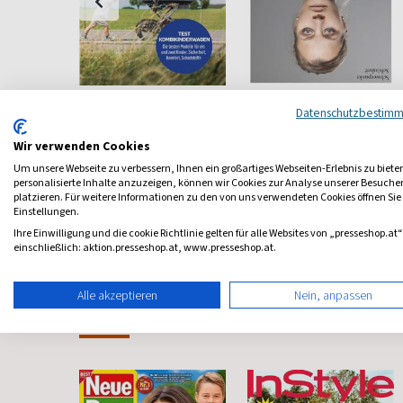
Konsument
Brand eins
Datenschutzbestim
smagazin
Verbrauchermagazin
Wirtschaft Menschlich
Wir verwenden Cookies
ab 6,00 €
ab 12,60 €
Um unsere Webseite zu verbessern, Ihnen ein großartiges Webseiten-Erlebnis zu biete
personalisierte Inhalte anzuzeigen, können wir Cookies zur Analyse unserer Besuch
5,00
(monatlich)
4,00
(10 x pro Jahr)
4,88
platzieren. Für weitere Informationen zu den von uns verwendeten Cookies öffnen Sie
Einstellungen.
Ihre Einwilligung und die cookie Richtlinie gelten für alle Websites von „presseshop.at“
einschließlich: aktion.presseshop.at, www.presseshop.at.
Alle akzeptieren
Nein, anpassen
Frauenzeitschriften