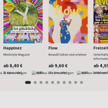
Happinez
Flow
Freizei
Mindstyle Magazin
Bewußt leben und erleben
Unterhalt
Informati
ab 8,40 €
ab 9,60 €
ab 4,0
(8 x pro Jahr)
4,80
(8 x pro Jahr)
4,63
(wöchentl