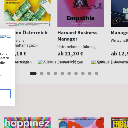
Gewinn Österreich
Harvard Business
Manage
mungen
Manager
Österreichs
Wirtschaf
Wirtschaftsmagazin
Unternehmensführung
ab 7,18 €
ab 21,30 €
ab 12,
n und
erdaten
(11 x pro Jahr)
5,00
(monatlich)
5,00
(14 x pro 
 die
,