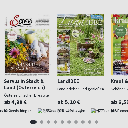
Servus in Stadt &
LandIDEE
Kraut 
Land (Österreich)
Land erleben und genießen
Schöner. 
Österreichischer Lifestyle
ab 4,99 €
ab 5,20 €
ab 6,5
(monatlich)
4,62
(alle 2 Monate)
4,77
(monatlich