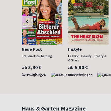
Neue Post
Instyle
der Mode
Frauen-Unterhaltung
Fashion, Beauty, Lifestyle
& Stars
ab 3,90 €
ab 5,90 €
4,76
(werktäglich)
4,65
(monatlich)
4,57
Haus & Garten Magazine