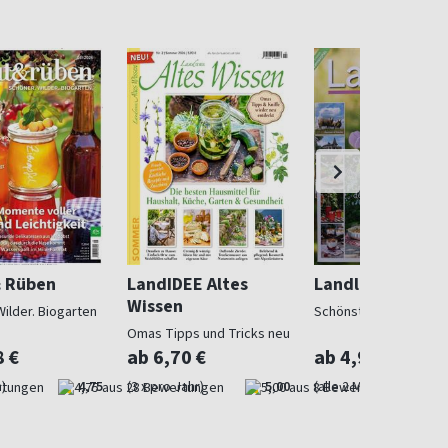
& Rüben
LandIDEE Altes
Landlust
Wissen
Wilder. Biogarten
Schönstes Landleben
Omas Tipps und Tricks neu
entdeckt
8 €
ab 6,70 €
ab 4,97 €
)
4,75
(3 x pro Jahr)
5,00
(alle 2 Monate)