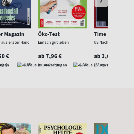
r Magazin
Öko-Test
Time Magazine
t aus erster Hand
Einfach gut leben
US Nachrichtenmagazi
50 €
ab 7,96 €
ab 3,63 €
Jahr)
4,85
(monatlich)
4,36
(22 x pro Jahr)