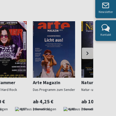
Newsletter
Kontakt
Hammer
Arte Magazin
Naturfoto
 Hard Rock
Das Programm zum Sender
Natur- und Tierfotogra
0 €
ab 4,25 €
ab 10,00 €
)
4,67
(monatlich)
4,43
(monatlich)