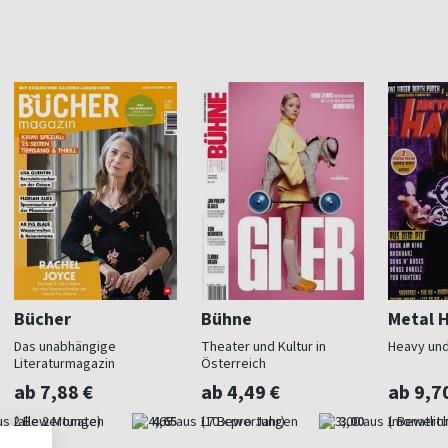
Bücher
Bühne
Metal 
Das unabhängige
Theater und Kultur in
Heavy und
Literaturmagazin
Österreich
ab 7,88 €
ab 4,49 €
ab 9,7
(alle 2 Monate)
4,65
(10 x pro Jahr)
3,00
(monatlich