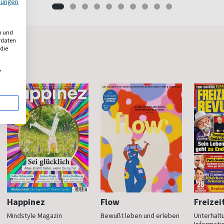
mungen
n und
erdaten
 die
,
Happinez
Flow
Freizei
Mindstyle Magazin
Bewußt leben und erleben
Unterhalt