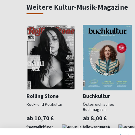
Weitere Kultur-Musik-Magazine
ass
Rolling Stone
Buchkultur
nmagazin
Rock- und Popkultur
Österreichisches
Buchmagazin
ab 10,70 €
ab 8,00 €
4,80
(monatlich)
4,50
(alle 2 Monate)
4,50