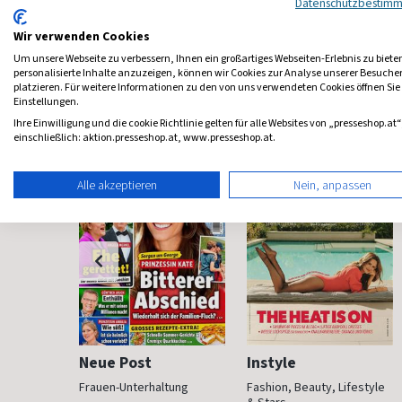
Datenschutzbestim
Wir verwenden Cookies
Um unsere Webseite zu verbessern, Ihnen ein großartiges Webseiten-Erlebnis zu biete
personalisierte Inhalte anzuzeigen, können wir Cookies zur Analyse unserer Besuch
platzieren. Für weitere Informationen zu den von uns verwendeten Cookies öffnen Sie
Frauenzeitschriften
Einstellungen.
Ihre Einwilligung und die cookie Richtlinie gelten für alle Websites von „presseshop.at“
einschließlich: aktion.presseshop.at, www.presseshop.at.
Alle akzeptieren
Nein, anpassen
Neue Post
Instyle
der Mode
Frauen-Unterhaltung
Fashion, Beauty, Lifestyle