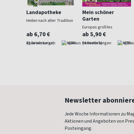
ohnen
Landapotheke
Mein schöner
Garten
Heilen nach alter Tradition
für
Europas größtes
Gartenmagazin
ab 6,70 €
ab 5,90 €
4,57
(quartalsweise)
4,84
(monatlich)
4,55
Newsletter abonnier
Jede Woche Informationen zu Mag
Aktionen und Angeboten von Press
Posteingang.