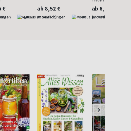
on
Frauen ab 40
5 €
ab 8,52 €
ab 6,30 €
ich)
4,40
(monatlich)
4,40
(monatlich)