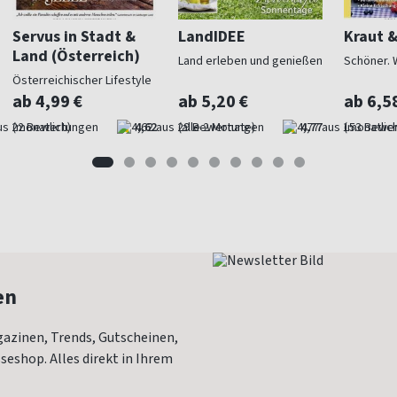
Servus in Stadt &
LandIDEE
Kraut 
Land (Österreich)
Land erleben und genießen
Schöner. 
Österreichischer Lifestyle
ab 4,99 €
ab 5,20 €
ab 6,5
(monatlich)
4,62
(alle 2 Monate)
4,77
(monatlich
en
azinen, Trends, Gutscheinen,
eshop. Alles direkt in Ihrem