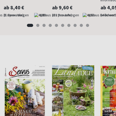
Informati
ab 8,40 €
ab 9,60 €
ab 4,0
(8 x pro Jahr)
4,80
(8 x pro Jahr)
4,63
(wöchentl