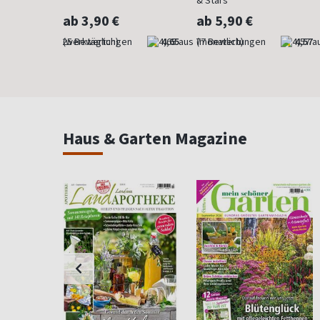
& Stars
ab 3,90 €
ab 5,90 €
4,76
(werktäglich)
4,65
(monatlich)
4,57
Haus & Garten Magazine