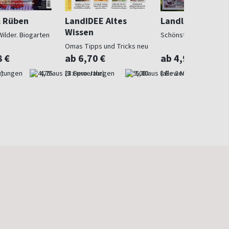
& Rüben
LandIDEE Altes
Landlust
Wissen
Wilder. Biogarten
Schönstes Landleben
Omas Tipps und Tricks neu
entdeckt
8 €
ab 6,70 €
ab 4,97 €
)
4,75
(3 x pro Jahr)
5,00
(alle 2 Monate)