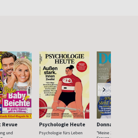
t Revue
Psychologie Heute
Donna
ung und
Psychologie fürs Leben
"Meine Zeit ist jetzt": 