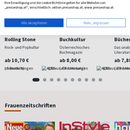
Ihre Einwilligung und die cookie Richtlinie gelten für alle Websites von
„presseshop.at“, einschließlich: aktion.presseshop.at, www.presseshop.at.
Alle akzeptieren
Nein, anpassen
Rolling Stone
Buchkultur
Büche
Rock- und Popkultur
Österreichisches
Das una
Buchmagazin
Literatu
ab 10,70 €
ab 8,00 €
ab 7,8
(monatlich)
4,50
(alle 2 Monate)
4,50
(alle 2 M
Frauenzeitschriften