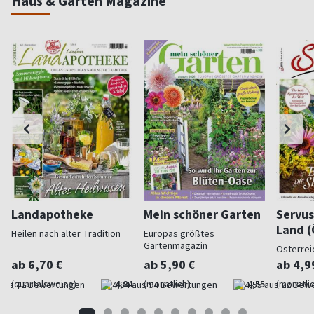
Haus & Garten Magazine
Landapotheke
Mein schöner Garten
Servus
Land (
Heilen nach alter Tradition
Europas größtes
Gartenmagazin
Österrei
ab 6,70 €
ab 5,90 €
ab 4,9
(quartalsweise)
4,84
(monatlich)
4,55
(monatlic