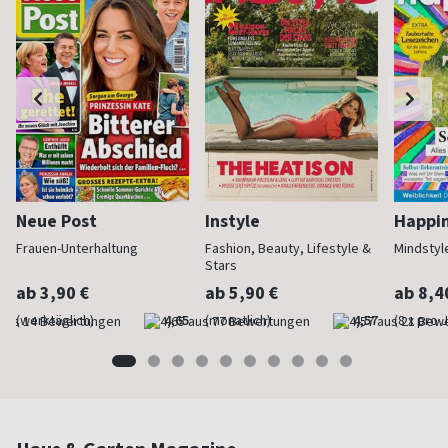
Neue Post
Instyle
Happi
Frauen-Unterhaltung
Fashion, Beauty, Lifestyle &
Mindstyl
Stars
ab 3,90 €
ab 5,90 €
ab 8,4
(werktäglich)
4,65
(monatlich)
4,57
(8 x pro 