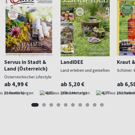
Servus in Stadt &
LandIDEE
Kraut 
Land (Österreich)
Land erleben und genießen
Schöner. 
Österreichischer Lifestyle
ab 4,99 €
ab 5,20 €
ab 6,5
(monatlich)
4,62
(alle 2 Monate)
4,77
(monatlich