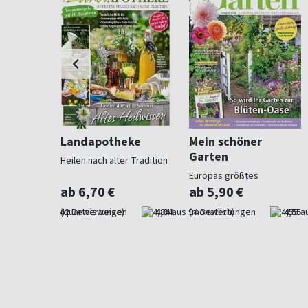
ohnen
Landapotheke
Mein schöner
Garten
Heilen nach alter Tradition
für
Europas größtes
Gartenmagazin
ab 6,70 €
ab 5,90 €
4,57
(quartalsweise)
4,84
(monatlich)
4,55