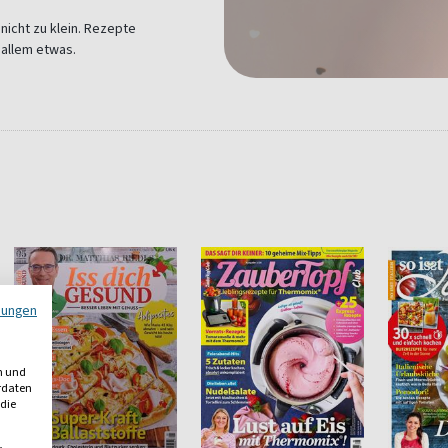
 nicht zu klein. Rezepte
n allem etwas.
mungen
n und
erdaten
 die
,