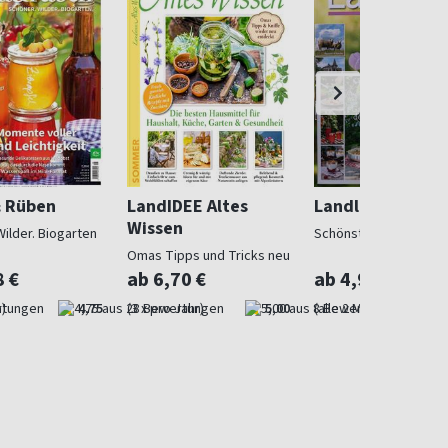
& Rüben
LandIDEE Altes
Landlust
Wissen
Wilder. Biogarten
Schönstes Landleben
Omas Tipps und Tricks neu
entdeckt
8 €
ab 6,70 €
ab 4,97 €
)
4,75
(3 x pro Jahr)
5,00
(alle 2 Monate)