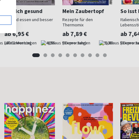
Iss dich gesund
Mein Zaubertopf
So isst 
Gesund essen und besser
Rezepte für den
Italienis
leben
Thermomix
Lebenssti
ab 6,95 €
ab 7,89 €
ab 7,6
(alle 2 Monate)
4,56
(8 x pro Jahr)
5,00
(8 x pro J