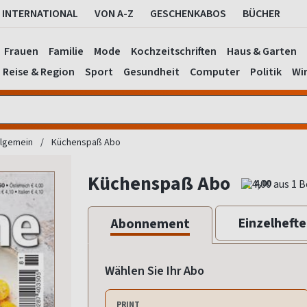
INTERNATIONAL
VON A-Z
GESCHENKABOS
BÜCHER
Frauen
Familie
Mode
Kochzeitschriften
Haus & Garten
Reise & Region
Sport
Gesundheit
Computer
Politik
Wir
llgemein
Küchenspaß Abo
Küchenspaß Abo
4,00
Einzelhefte
Abonnement
Wählen Sie Ihr Abo
PRINT