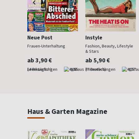
Neue Post
Instyle
 anzieht
Frauen-Unterhaltung
Fashion, Beauty, Lifestyle
& Stars
ab 3,90 €
ab 5,90 €
4,29
(werktäglich)
4,65
(monatlich)
4,57
Haus & Garten Magazine