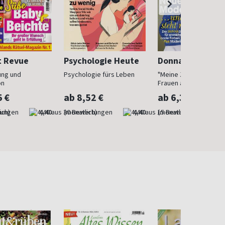
t Revue
Psychologie Heute
Donna
ung und
Psychologie fürs Leben
"Meine Zeit ist jetzt": 
on
Frauen ab 40
5 €
ab 8,52 €
ab 6,30 €
ich)
4,40
(monatlich)
4,40
(monatlich)