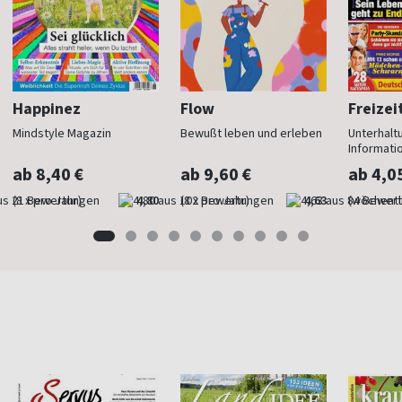
Happinez
Flow
Freizei
Mindstyle Magazin
Bewußt leben und erleben
Unterhalt
Informati
ab 8,40 €
ab 9,60 €
ab 4,0
(8 x pro Jahr)
4,80
(8 x pro Jahr)
4,63
(wöchentl