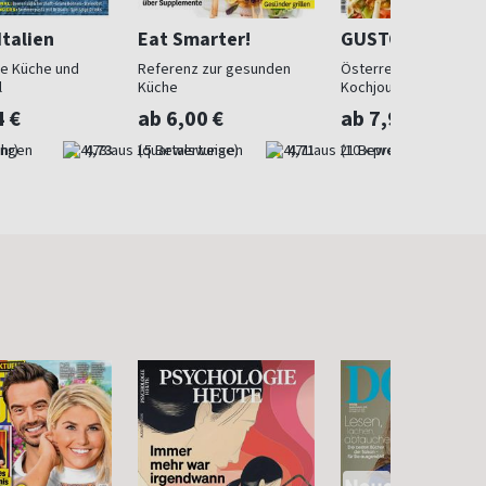
Italien
Eat Smarter!
GUSTO
che Küche und
Referenz zur gesunden
Österreichisches
l
Küche
Kochjournal
4 €
ab 6,00 €
ab 7,92 €
ahr)
4,73
(quartalsweise)
4,71
(10 x pro Jahr)