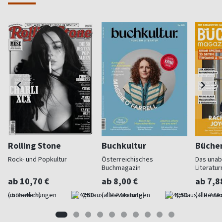
Rolling Stone
Buchkultur
Büche
Rock- und Popkultur
Österreichisches
Das una
Buchmagazin
Literatu
ab 10,70 €
ab 8,00 €
ab 7,8
(monatlich)
4,50
(alle 2 Monate)
4,50
(alle 2 M