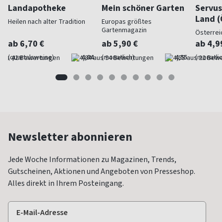
Landapotheke
Mein schöner Garten
Servus
Land (
Heilen nach alter Tradition
Europas größtes
Gartenmagazin
Österrei
ab 6,70 €
ab 5,90 €
ab 4,9
(quartalsweise)
4,84
(monatlich)
4,55
(monatlic
Newsletter abonnieren
Jede Woche Informationen zu Magazinen, Trends,
Gutscheinen, Aktionen und Angeboten von Presseshop.
Alles direkt in Ihrem Posteingang.